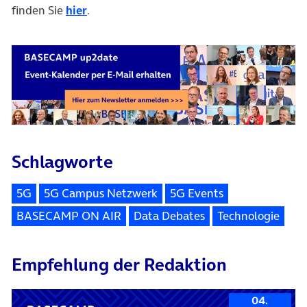
finden Sie
hier
.
Schlagworte
5G
5G Campus Netzwerk
5G Events
BASECAMP ON AIR
Data Debates
Technologie
Empfehlung der Redaktion
04.