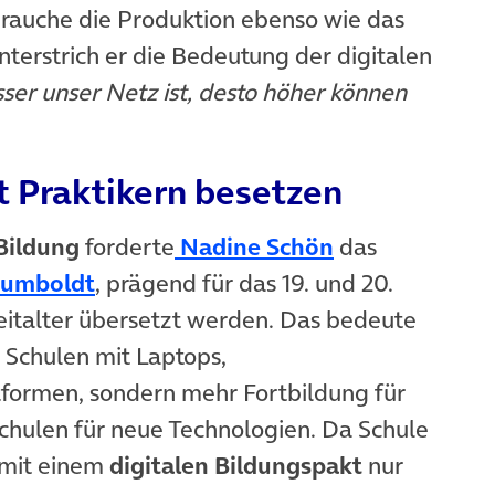
brauche die Produktion ebenso wie das
unterstrich er die Bedeutung der digitalen
ser unser Netz ist, desto höher können
t Praktikern besetzen
(öffnet in neu
 Bildung
forderte
Nadine Schön
das
(öffnet in neuem Tab)
Humboldt
, prägend für das 19. und 20.
Zeitalter übersetzt werden. Das bedeute
 Schulen mit Laptops,
tformen, sondern mehr Fortbildung für
Schulen für neue Technologien. Da Schule
 mit einem
digitalen Bildungspakt
nur