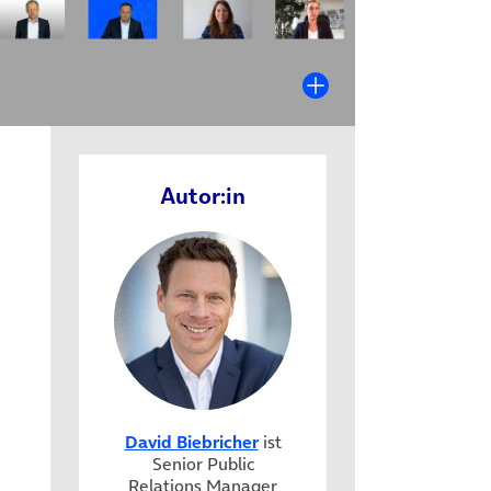
Autor:in
David Biebricher
ist
Senior Public
Relations Manager