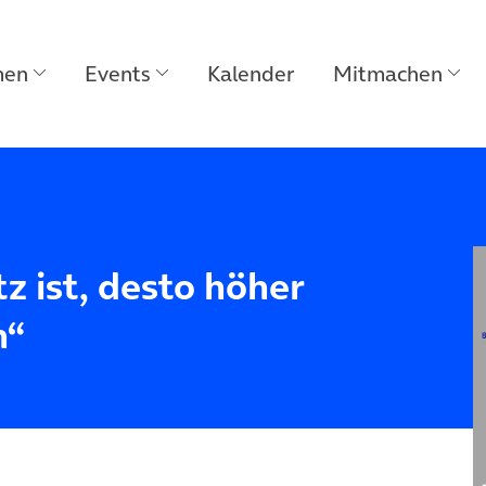
men
Events
Kalender
Mitmachen
z ist, desto höher
n“