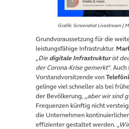
Grafik: Screenshot Livestream | 
Grundvoraussetzung für die weitere
leistungsfähige Infrastruktur.
Mar
„Die
digitale Infrastruktur
ist deu
der Corona-Krise gemerkt“
. Auch 
Vorstandvorsitzende von
Telefón
gelinge viel schneller als bei frü
der Bevölkerung,
„aber wir sind 
Frequenzen künftig nicht verstei
die Unternehmen kontinuierlich
effizienter gestaltet werden.
„Wir