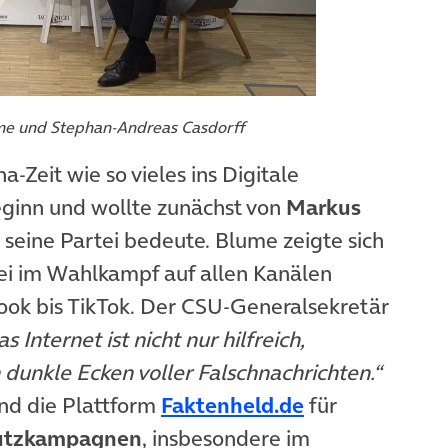
ume und Stephan-Andreas Casdorff
-Zeit wie so vieles ins Digitale
Beginn und wollte zunächst von
Markus
 seine Partei bedeute. Blume zeigte sich
ei im Wahlkampf auf allen Kanälen
ook bis TikTok. Der CSU-Generalsekretär
s Internet ist nicht nur hilfreich,
h dunkle Ecken voller Falschnachrichten.“
(öffnet in ne
und die Plattform
Faktenheld.de
für
utzkampagnen
, insbesondere im