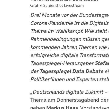
Grafik: Screenshot Livestream
Drei Monate vor der Bundestagsw
Corona-Pandemie ist die Digitalis
Thema im Wahlkampf. Wie steht es
Rahmenbedingungen müssen gesc
kommenden Jahren Themen wie Nac
erfolgreiche digitale Transformat
Tagesspiegel-Herausgeber
Stefa
der Tagesspiegel Data Debate
ei
Politiker*innen und Experten stell
„Deutschlands digitale Zukunft –
Thema am Donnerstagabend der 
neben
Markus Haas
, Vorstandsvo