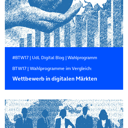
#BTW17
|
UdL Digital Blog
|
Wahlprogramm
BTW17 | Wahlprogramme im Vergleich:
Wettbewerb in digitalen Märkten