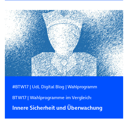
#BTW17
|
UdL Digital Blog
|
Wahlprogramm
BTW17 | Wahlprogramme im Vergleich:
Innere Sicherheit und Überwachung