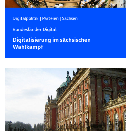
Digitalpolitik
|
Parteien
|
Sachsen
Bundesländer Digital:
Digitalisierung im sächsischen
Wahlkampf