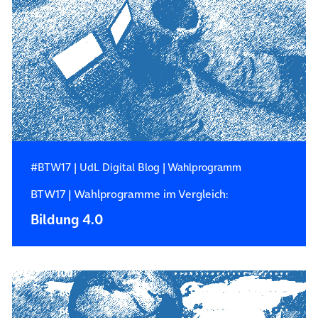
#BTW17
|
UdL Digital Blog
|
Wahlprogramm
BTW17 | Wahlprogramme im Vergleich:
Bildung 4.0