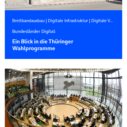
Breitbandausbau
|
Digitale Infrastruktur
|
Digitale Verwaltung
Bundesländer Digital:
Ein Blick in die Thüringer
Wahlprogramme