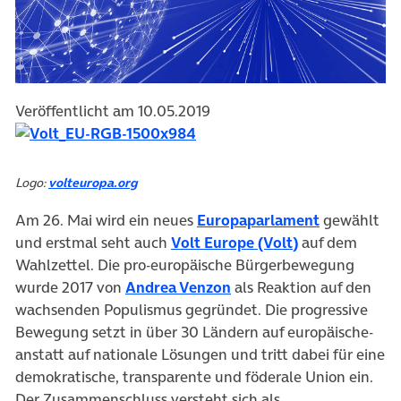
Veröffentlicht am 10.05.2019
Logo:
volteuropa.org
(öffnet in 
Am 26. Mai wird ein neues
Europaparlament
gewählt
(öffnet in neu
und erstmal seht auch
Volt Europe (Volt)
auf dem
Wahlzettel. Die pro-europäische Bürgerbewegung
(öffnet in neuem Tab)
wurde 2017 von
Andrea Venzon
als Reaktion auf den
wachsenden Populismus gegründet. Die progressive
Bewegung setzt in über 30 Ländern auf europäische-
anstatt auf nationale Lösungen und tritt dabei für eine
demokratische, transparente und föderale Union ein.
Der Zusammenschluss versteht sich als