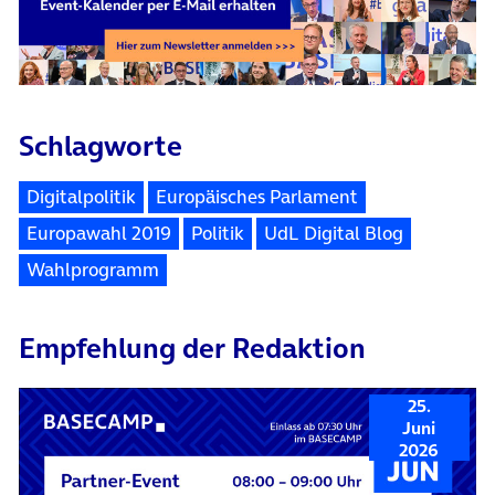
Schlagworte
Digitalpolitik
Europäisches Parlament
Europawahl 2019
Politik
UdL Digital Blog
Wahlprogramm
Empfehlung der Redaktion
25.
Juni
2026