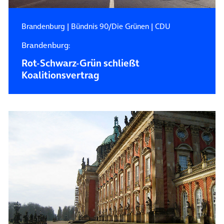
Brandenburg
|
Bündnis 90/Die Grünen
|
CDU
Brandenburg:
Rot-Schwarz-Grün schließt
Koalitionsvertrag