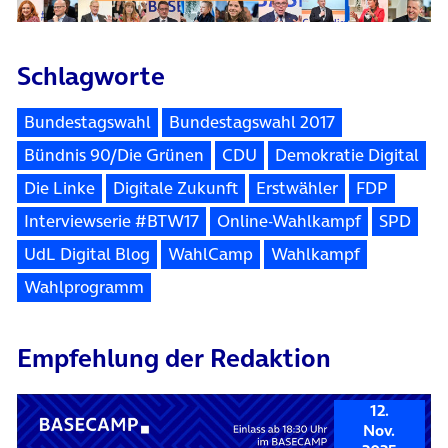
Schlagworte
Bundestagswahl
Bundestagswahl 2017
Bündnis 90/Die Grünen
CDU
Demokratie Digital
Die Linke
Digitale Zukunft
Erstwähler
FDP
Interviewserie #BTW17
Online-Wahlkampf
SPD
UdL Digital Blog
WahlCamp
Wahlkampf
Wahlprogramm
Empfehlung der Redaktion
12.
Nov.