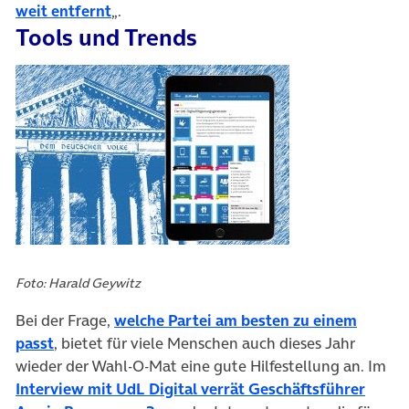
(öffnet in neuem Tab)
weit entfernt
„.
Tools und Trends
Foto: Harald Geywitz
Bei der Frage,
welche Partei am besten zu einem
(öffnet in neuem Tab)
passt
, bietet für viele Menschen auch dieses Jahr
wieder der Wahl-O-Mat eine gute Hilfestellung an. Im
Interview mit UdL Digital verrät Geschäftsführer