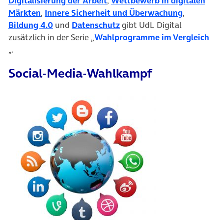
(öffnet in neuem Tab)
Digitalisierung der Arbeit
,
Wettbewerb in digitalen
(öffnet in neuem Tab)
(öffnet i
Märkten
,
Innere Sicherheit und Überwachung
,
(öffnet in neuem Tab)
(öffnet in neuem Tab)
Bildung 4.0
und
Datenschutz
gibt UdL Digital
(ö
zusätzlich in der Serie „
Wahlprogramme im Vergleich
„.
Social-Media-Wahlkampf