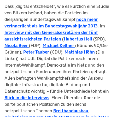
Dass „digital entscheidet“, wie es kürzlich eine Studie
von Bitkom befand, haben die Parteien im
diesjährigen Bundestagswahlkampf
noch mehr
(öffnet i
verinnerlicht als im Bundestagswahljahr 2013
. Im
Interview mit den Generalsekretären der fünf
(öffnet in neuem Tab)
(öffnet in 
aussichtsreichsten Parteien
(
Hubertus Heil
(SPD),
(öffnet in neuem Tab)
(öffnet in neuem Tab
Nicola Beer
(FDP),
Michael Kellner
(Bündnis 90/Die
(öffnet in neuem Tab)
(öffnet in
Grünen),
Peter Tauber
(CDU),
Matthias Höhn
(Die
Linke)) hat UdL Digital die Politiker nach ihrem
Internet-Wahlkampf, Demokratie im Netz und den
netzpolitischen Forderungen ihrer Parteien gefragt.
Allen befragten Wahlkampfchefs sind der Ausbau
digitaler Infrastruktur, digitale Bildung und
Datenschutz wichtig – für die Unterschiede lohnt ein
(öffnet in neuem Tab)
Blick in die Interviews
. Einen Überblick über die
parteipolitischen Positionen zu den sechs
(öffnet in ne
netzpolitischen Themen
Breitbandausbau
,