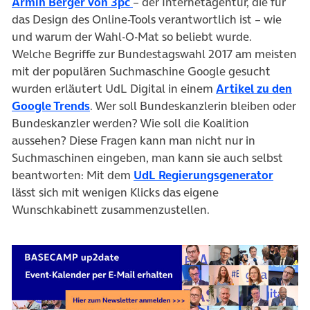
(öffnet in neuem Tab)
Armin Berger von 3pc
– der Internetagentur, die für
das Design des Online-Tools verantwortlich ist – wie
und warum der Wahl-O-Mat so beliebt wurde.
Welche Begriffe zur Bundestagswahl 2017 am meisten
mit der populären Suchmaschine Google gesucht
wurden erläutert UdL Digital in einem
Artikel zu den
(öffnet in neuem Tab)
Google Trends
. Wer soll Bundeskanzlerin bleiben oder
Bundeskanzler werden? Wie soll die Koalition
aussehen? Diese Fragen kann man nicht nur in
Suchmaschinen eingeben, man kann sie auch selbst
(öffne
beantworten: Mit dem
UdL Regierungsgenerator
lässt sich mit wenigen Klicks das eigene
Wunschkabinett zusammenzustellen.