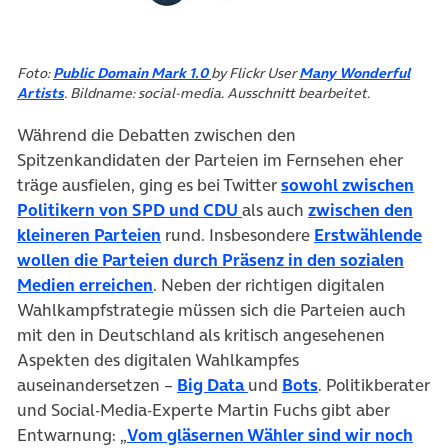
(öffnet in neuem Tab)
Foto:
Public Domain Mark 1.0
by Flickr User
Many Wonderful
(öffnet in neuem Tab)
Artists
. Bildname: social-media. Ausschnitt bearbeitet.
Während die Debatten zwischen den
Spitzenkandidaten der Parteien im Fernsehen eher
träge ausfielen, ging es bei Twitter
sowohl zwischen
(öffnet in neuem Tab)
Politikern von SPD und CDU
als auch
zwischen den
(öffnet in neuem Tab)
kleineren Parteien
rund. Insbesondere
Erstwählende
wollen die Parteien durch Präsenz in den sozialen
(öffnet in neuem Tab)
Medien erreichen
. Neben der richtigen digitalen
Wahlkampfstrategie müssen sich die Parteien auch
mit den in Deutschland als kritisch angesehenen
Aspekten des digitalen Wahlkampfes
(öffnet in neuem Tab)
(öffnet in neuem
auseinandersetzen –
Big Data
und
Bots
. Politikberater
und Social-Media-Experte Martin Fuchs gibt aber
Entwarnung: „
Vom gläsernen Wähler sind wir noch