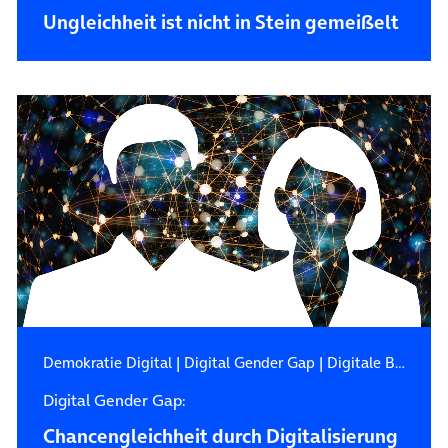
Ungleichheit ist nicht in Stein gemeißelt
Demokratie Digital
|
Digital Gender Gap
|
Digitale Bildung
Digital Gender Gap:
Chancengleichheit durch Digitalisierung