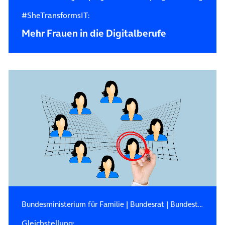
#SheTransformsIT:
Mehr Frauen in die Digitalberufe
Bundesministerium für Familie
|
Bundesrat
|
Bundestag
Gleichstellung: