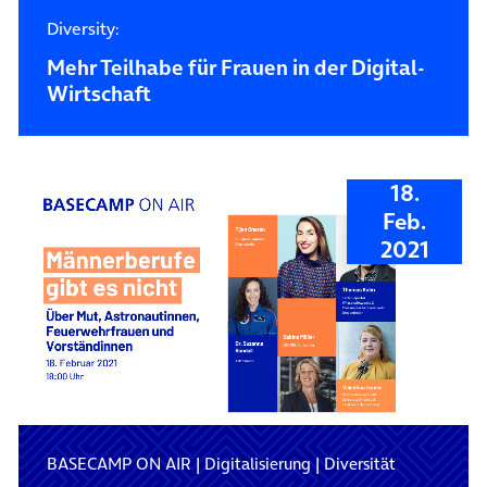
Diversity:
Mehr Teilhabe für Frauen in der Digital-
Wirtschaft
18.
Feb.
2021
BASECAMP ON AIR
|
Digitalisierung
|
Diversität