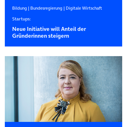
Bildung
|
Bundesregierung
|
Digitale Wirtschaft
Startups:
Neue Initiative will Anteil der
Gründerinnen steigern