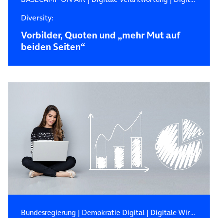
Diversity:
Vorbilder, Quoten und „mehr Mut auf
beiden Seiten“
Bundesregierung
|
Demokratie Digital
|
Digitale Wirtschaft