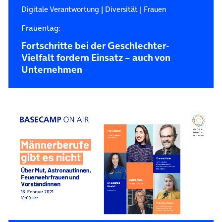
Digitale Verantwortung
|
Diversität
|
Frauen
Frauentag:
Fortschritte bei der Geschlechter-
Vielfalt fordern Einsatz – auch von
Unternehmen