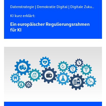
Datenstrategie
|
Demokratie Digital
|
Digitale Zukunft
KI kurz erklärt:
Ein europäischer Regulierungsrahmen
für KI