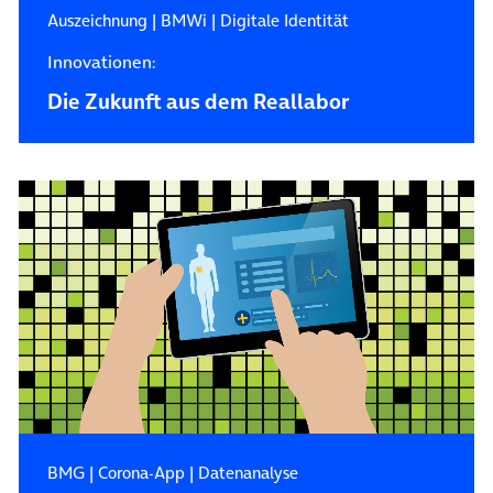
Auszeichnung
|
BMWi
|
Digitale Identität
Innovationen:
Die Zukunft aus dem Reallabor
BMG
|
Corona-App
|
Datenanalyse