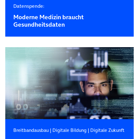
Datenspende:
Moderne Medizin braucht
Gesundheitsdaten
Breitbandausbau
|
Digitale Bildung
|
Digitale Zukunft