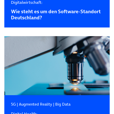
Digitalwirtschaft:
Wie steht es um den Software-Standort
Deutschland?
5G
|
Augmented Reality
|
Big Data
Digital Health: