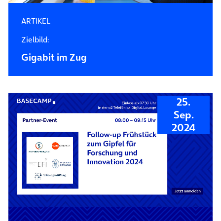
ARTIKEL
Zielbild:
Gigabit im Zug
25.
Sep.
2024