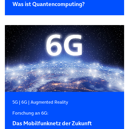
Was ist Quanten­computing?
5G
|
6G
|
Augmented Reality
Forschung an 6G:
Das Mobilfunknetz der Zukunft