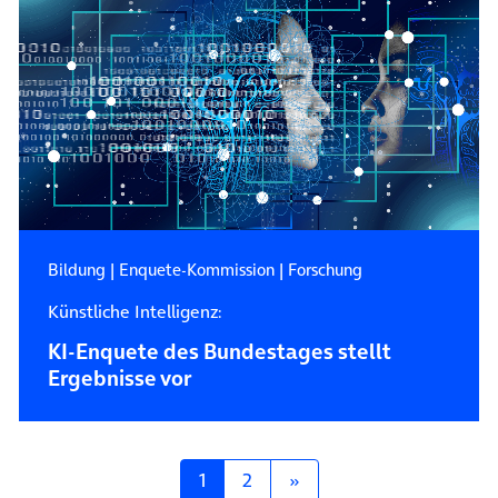
Bildung
|
Enquete-Kommission
|
Forschung
Künstliche Intelligenz:
KI-Enquete des Bundestages stellt
Ergebnisse vor
Posts navigation
1
2
»