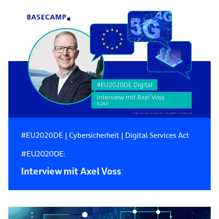
#EU2020DE
|
Cybersicherheit
|
Digital Services Act
#EU2020DE:
Interview mit Axel Voss