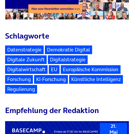
Schlagworte
Datenstrategie
Demokratie Digital
Digitale Zukunft
Digitalstrategie
Digitalwirtschaft
EU
Europäische Kommission
Forschung
KI-Forschung
Künstliche Intelligenz
Regulierung
Empfehlung der Redaktion
21.
Mai