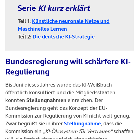
Serie
KI kurz erklärt
Teil 1:
Künstliche neuronale Netze und
Maschinelles Lernen
Teil 2:
Die deutsche KI-Strategie
Bundesregierung will schärfere KI-
Regulierung
Bis Juni dieses Jahres wurde das KI-Weißbuch
öffentlich konsultiert und die Mitgliedsstaaten
konnten
Stellungnahmen
einreichen. Der
Bundesregierung geht das Konzept der EU-
Kommission zur Regulierung von KI nicht weit genug.
(öffnet in neue
Zwar begrüßt sie in ihrer
Stellungnahme
, dass die
Kommission ein
„KI-Ökosystem für Vertrauen“
schaffen