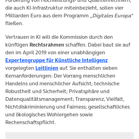
die auch KI-Infrastruktur miteinbezieht, sollen vier
Milliarden Euro aus dem Programm
„Digitales Europa“
fließen.
Vertrauen in KI will die Kommission durch den
künftigen
Rechtsrahmen
schaffen. Dabei baut sie auf
den im April 2019 von einer unabhängigen
(öffnet in n
Expertengruppe für Künstliche Intelligenz
(öffnet in neuem Tab)
vorgelegten
Leitlinien
auf. Sie enthalten sieben
Kernanforderungen: Der Vorrang menschlichen
Handelns und menschlicher Aufsicht; technische
Robustheit und Sicherheit; Privatsphäre und
Datenqualitätsmanagement; Transparenz, Vielfalt,
Nichtdiskriminierung und Fairness; gesellschaftliches
und ökologisches Wohlergehen sowie
Rechenschaftspflicht.