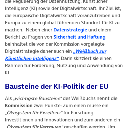
die Regulierung der Datennutzung, Künstlicher
Intelligenz (KI) sowie der Digitalwirtschaft. Ihr Ziel ist,
die europäische Digitalwirtschaft voranzutreiben und
Europa zu einem global führenden Standort für KI zu
(öffnet in neuem T
machen. Neben einer
Datenstrategie
und einem
(öffnet in
Bericht zu Fragen von
Sicherheit und Haftung
,
beinhaltet die von der Kommission vorgelegte
Digitalstrategie daher auch ein
„Weißbuch zur
(öffnet in neuem Tab)
Künstlichen Intelligenz“
. Darin skizziert sie einen
Rahmen für Förderung, Nutzung und Anwendung von
KI.
Bausteine der KI-Politik der EU
Als
„wichtigste Bausteine“
des Weißbuchs nennt die
Kommission
zwei Punkte: Zum einen müsse ein
„Ökosystem für Exzellenz“
für Forschung,
Investitionen und Innovationen und zum anderen ein
„Ökosystem für Vertrauen“
geschaffen werden. Um