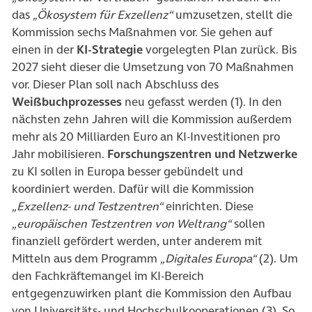
das
„Ökosystem für Exzellenz“
umzusetzen, stellt die
Kommission sechs Maßnahmen vor. Sie gehen auf
einen in der
KI-Strategie
vorgelegten Plan zurück. Bis
2027 sieht dieser die Umsetzung von 70 Maßnahmen
vor. Dieser Plan soll nach Abschluss des
Weißbuchprozesses
neu gefasst werden (1). In den
nächsten zehn Jahren will die Kommission außerdem
mehr als 20 Milliarden Euro an KI-Investitionen pro
Jahr mobilisieren.
Forschungszentren und Netzwerke
zu KI sollen in Europa besser gebündelt und
koordiniert werden. Dafür will die Kommission
„Exzellenz- und Testzentren“
einrichten. Diese
„europäischen Testzentren von Weltrang“
sollen
finanziell gefördert werden, unter anderem mit
Mitteln aus dem Programm
„Digitales Europa“
(2). Um
den Fachkräftemangel im KI-Bereich
entgegenzuwirken plant die Kommission den Aufbau
von Universitäts- und Hochschulkooperationen (3). So