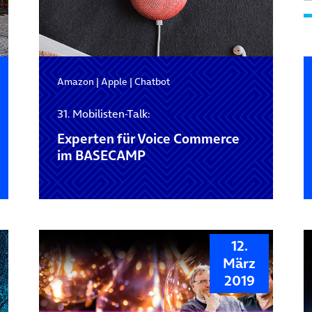
Amazon
|
Apple
|
Chatbot
31. Mobilisten-Talk:
Experten für Voice Commerce
im BASECAMP
12.
März
2019