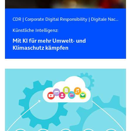
CDR
|
Corporate Digital Responsibility
|
Digitale Nachhaltigkeit
Künstliche Intelligenz:
Mit KI für mehr Umwelt- und
Klimaschutz kämpfen