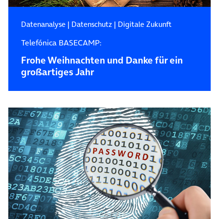
Datenanalyse
|
Datenschutz
|
Digitale Zukunft
Telefónica BASECAMP:
Frohe Weihnachten und Danke für ein
großartiges Jahr