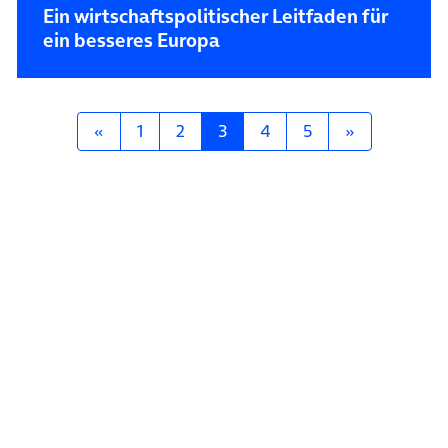
Ein wirtschaftspolitischer Leitfaden für
ein besseres Europa
Posts navigation
«
1
2
3
4
5
»