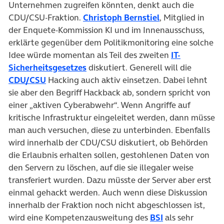
Unternehmen zugreifen könnten, denkt auch die
(öffnet in neuem
CDU/CSU-Fraktion.
Christoph Bernstiel
, Mitglied in
der Enquete-Kommission KI und im Innenausschuss,
erklärte gegenüber dem Politikmonitoring eine solche
Idee würde momentan als Teil des zweiten
IT-
(öffnet in neuem Tab)
Sicherheitsgesetzes
diskutiert. Generell will die
(öffnet in neuem Tab)
CDU/CSU
Hacking auch aktiv einsetzen. Dabei lehnt
sie aber den Begriff Hackback ab, sondern spricht von
einer „aktiven Cyberabwehr“. Wenn Angriffe auf
kritische Infrastruktur eingeleitet werden, dann müsse
man auch versuchen, diese zu unterbinden. Ebenfalls
wird innerhalb der CDU/CSU diskutiert, ob Behörden
die Erlaubnis erhalten sollen, gestohlenen Daten von
den Servern zu löschen, auf die sie illegaler weise
transferiert wurden. Dazu müsste der Server aber erst
einmal gehackt werden. Auch wenn diese Diskussion
innerhalb der Fraktion noch nicht abgeschlossen ist,
(öffnet in neue
wird eine Kompetenzausweitung des
BSI
als sehr