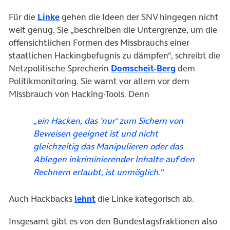
(öffnet in neuem Tab)
Für die
Linke
gehen die Ideen der SNV hingegen nicht
weit genug. Sie „beschreiben die Untergrenze, um die
offensichtlichen Formen des Missbrauchs einer
staatlichen Hackingbefugnis zu dämpfen“, schreibt die
(öffnet in ne
Netzpolitische Sprecherin
Domscheit-Berg
dem
Politikmonitoring. Sie warnt vor allem vor dem
Missbrauch von Hacking-Tools. Denn
„ein Hacken, das ’nur‘ zum Sichern von
Beweisen geeignet ist und nicht
gleichzeitig das Manipulieren oder das
Ablegen inkriminierender Inhalte auf den
Rechnern erlaubt, ist unmöglich.“
(öffnet in neuem Tab)
Auch Hackbacks
lehnt
die Linke kategorisch ab.
Insgesamt gibt es von den Bundestagsfraktionen also