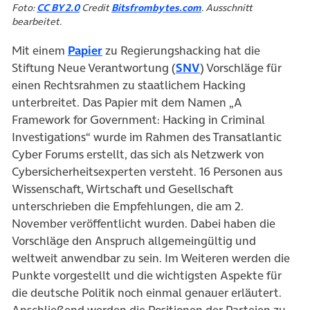
(öffnet in neuem Tab)
(öffnet in neuem Tab)
Foto:
CC BY 2.0
Credit
Bitsfrombytes.com
. Ausschnitt
bearbeitet.
(öffnet in neuem Tab)
Mit einem
Papier
zu Regierungshacking hat die
(öffnet in neuem Tab
Stiftung Neue Verantwortung (
SNV
) Vorschläge für
einen Rechtsrahmen zu staatlichem Hacking
unterbreitet. Das Papier mit dem Namen „A
Framework for Government: Hacking in Criminal
Investigations“ wurde im Rahmen des Transatlantic
Cyber Forums erstellt, das sich als Netzwerk von
Cybersicherheitsexperten versteht. 16 Personen aus
Wissenschaft, Wirtschaft und Gesellschaft
unterschrieben die Empfehlungen, die am 2.
November veröffentlicht wurden. Dabei haben die
Vorschläge den Anspruch allgemeingültig und
weltweit anwendbar zu sein. Im Weiteren werden die
Punkte vorgestellt und die wichtigsten Aspekte für
die deutsche Politik noch einmal genauer erläutert.
Anschließend werden die Positionen der Parteien zu