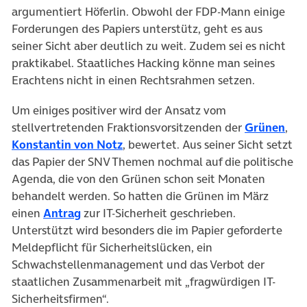
argumentiert Höferlin. Obwohl der FDP-Mann einige
Forderungen des Papiers unterstütz, geht es aus
seiner Sicht aber deutlich zu weit. Zudem sei es nicht
praktikabel. Staatliches Hacking könne man seines
Erachtens nicht in einen Rechtsrahmen setzen.
Um einiges positiver wird der Ansatz vom
(öff
stellvertretenden Fraktionsvorsitzenden der
Grünen
,
(öffnet in neuem Tab)
Konstantin von Notz
, bewertet. Aus seiner Sicht setzt
das Papier der SNV Themen nochmal auf die politische
Agenda, die von den Grünen schon seit Monaten
behandelt werden. So hatten die Grünen im März
(öffnet in neuem Tab)
einen
Antrag
zur IT-Sicherheit geschrieben.
Unterstützt wird besonders die im Papier geforderte
Meldepflicht für Sicherheitslücken, ein
Schwachstellenmanagement und das Verbot der
staatlichen Zusammenarbeit mit „fragwürdigen IT-
Sicherheitsfirmen“.