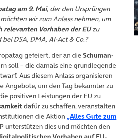
atag am 9. Mai
, der den Ursprüngen
, möchten
wir zum Anlass nehmen, um
ch relevanten Vorhaben der EU
zu
nd bei DSA, DMA, AI-Act & Co.?
ropatag gefeiert, der an die
Schuman-
rn soll – die damals eine grundlegende
ntwarf. Aus diesem Anlass organisieren
neuem Tab)
e Angebote, um den Tag bekannter zu
ie positiven Leistungen der EU zu
samkeit
dafür zu schaffen, veranstalten
stitutionen die Aktion
„Alles Gute zum
b)
 unterstützen dies und möchten den
digitalpolitischen Vorhaben auf EU-