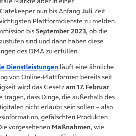
itale Märkte aber in einer
e Gatekeeper nun bis Anfang
Juli
Zeit
wichtigsten Plattformdienste zu melden.
mmission bis
September 2023,
ob die
ustufen sind und dann haben diese
tungen des DMA zu erfüllen.
(öffnet in neuem Tab)
le Dienstleistungen
läuft eine ähnliche
g von Online-Plattformen bereits seit
gkeit wird das Gesetz
am 17. Februar
e tragen, dass Dinge, die außerhalb des
igitalen nicht erlaubt sein sollen – also
Desinformation, gefälschten Produkten
 Die vorgesehenen
Maßnahmen
, wie