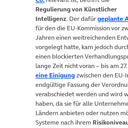
Regulierung von Künstlicher
Intelligenz
. Der dafür
geplante A
für den die EU-Kommission vor z
Jahren einen weitreichenden Ent
vorgelegt hatte, kam jedoch durc
einen blockierten Verhandlungsp
lange Zeit nicht voran – bis am 27.
(öffnet in neuem T
eine Einigung
zwischen den EU-In
endgültige Fassung der Verordnu
verabschiedet werden und wird 
haben, da sie für alle Unternehme
Ländern anbieten oder nutzen möch
Systeme nach ihrem
Risikonivea