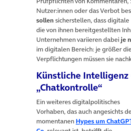
Prüfpflichten von Kommentaren, 
Nutzer:innen oder das Verbot be
sollen
sicherstellen, dass digital
die von ihnen bereitgestellten In
Unternehmen variieren dabei
je 
im digitalen Bereich: je größer 
Verpflichtungen müssen sie nac
Künstliche Intelligenz
„Chatkontrolle“
Ein weiteres digitalpolitisches
Vorhaben, das auch angesichts d
momentanen
Hypes um ChatGP
(öffnet in neuem Tab)
Co.
relevant ist, betrifft die