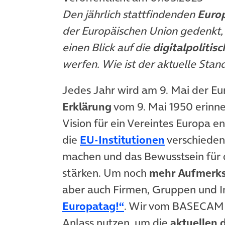
Den jährlich stattfindenden
Europ
der Europäischen Union gedenkt
einen Blick auf die
digitalpolitis
werfen. Wie ist der aktuelle Sta
Jedes Jahr wird am 9. Mai der Eu
Erklärung
vom 9. Mai 1950 erinne
Vision für ein Vereintes Europa e
(öffnet in 
die
EU-Institutionen
verschieden
machen und das Bewusstsein für d
stärken. Um noch
mehr Aufmerk
aber auch Firmen, Gruppen und In
(öffnet in neuem Ta
Europatag!“
. Wir vom BASECAMP
Anlass nutzen, um die
aktuellen 