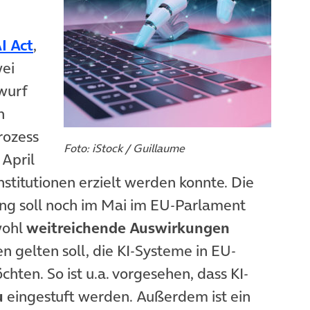
(öffnet in neuem Tab)
I Act
,
wei
wurf
h
rozess
Foto: iStock / Guillaume
 April
ab)
stitutionen erzielt werden konnte. Die
ng soll noch im Mai im EU-Parlament
wohl
weitreichende Auswirkungen
n gelten soll, die KI-Systeme in EU-
ten. So ist u.a. vorgesehen, dass KI-
u
eingestuft werden. Außerdem ist ein