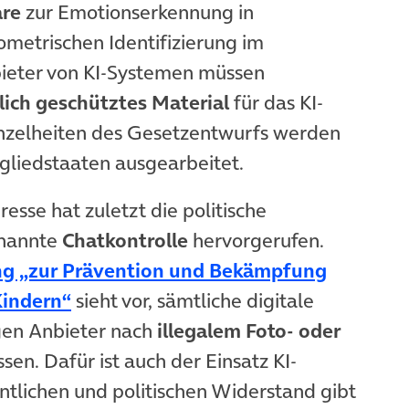
are
zur Emotionserkennung in
metrischen Identifizierung im
ieter von KI-Systemen müssen
lich geschütztes Material
für das KI-
inzelheiten des Gesetzentwurfs werden
liedstaaten ausgearbeitet.
esse hat zuletzt die politische
enannte
Chatkontrolle
hervorgerufen.
g „zur Prävention und Bekämpfung
(öffnet in neuem Tab)
Kindern“
sieht vor, sämtliche digitale
gen Anbieter nach
illegalem Foto- oder
sen. Dafür ist auch der Einsatz KI-
ntlichen und politischen Widerstand gibt