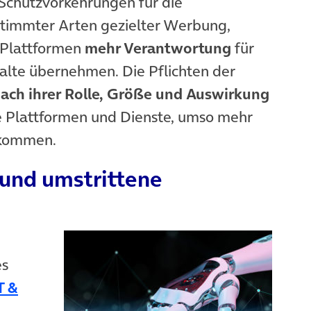
Schutzvorkehrungen für die
stimmter Arten gezielter Werbung,
e Plattformen
mehr Verantwortung
für
halte übernehmen. Die Pflichten der
nach ihrer Rolle, Größe und Auswirkung
die Plattformen und Dienste, umso mehr
hkommen.
 und umstrittene
es
T &