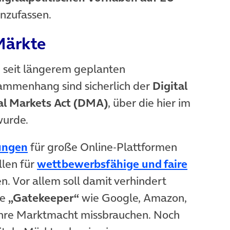
nzufassen.
Märkte
d seit längerem geplanten
ammenhang sind sicherlich der
Digital
al Markets Act (DMA)
, über die hier im
wurde.
(öffnet in neuem Tab)
ungen
für große Online-Plattformen
llen für
wettbewerbsfähige und faire
et in neuem Tab)
n. Vor allem soll damit verhindert
de
„Gatekeeper“
wie Google, Amazon,
ihre Marktmacht missbrauchen. Noch