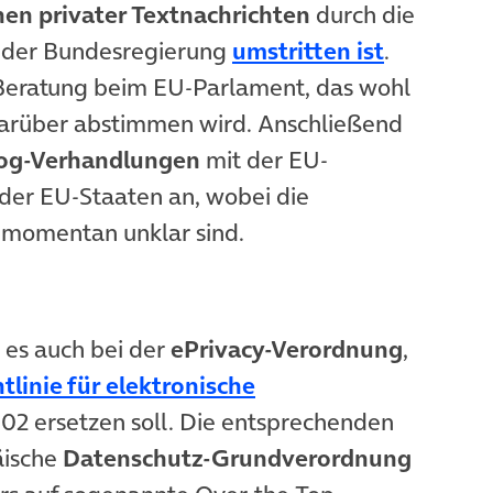
en privater Textnachrichten
durch die
(öffnet i
b der Bundesregierung
umstritten ist
.
 Beratung beim EU-Parlament, das wohl
darüber abstimmen wird. Anschließend
log-Verhandlungen
mit der EU-
der EU-Staaten an, wobei die
 momentan unklar sind.
es auch bei der
ePrivacy-Verordnung
,
tlinie für elektronische
m Tab)
2 ersetzen soll. Die entsprechenden
äische
Datenschutz-Grundverordnung