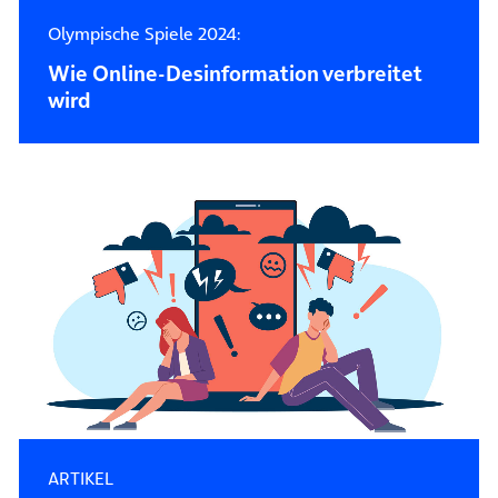
Olympische Spiele 2024:
Wie Online-Desinformation verbreitet
wird
ARTIKEL