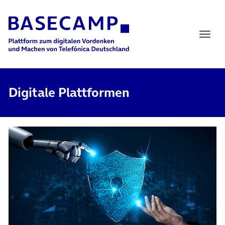
Main Navigation
Digitale Plattformen