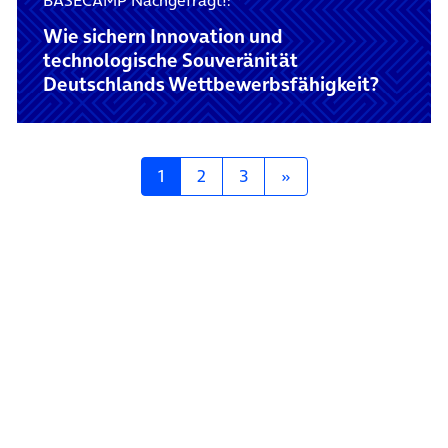
BASECAMP Nachgefragt!:
Wie sichern Innovation und
technologische Souveränität
Deutschlands Wettbewerbsfähigkeit?
Posts navigation
1
2
3
»