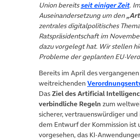
(öf
Union bereits
seit einiger Zeit
. I
Auseinandersetzung um den
„Art
zentrales digitalpolitisches The
Ratspräsidentschaft im Novembe
dazu vorgelegt hat. Wir stellen h
Probleme der geplanten EU-Vero
Bereits im April des vergangenen
weitreichenden
Verordnungsent
Das
Ziel des Artificial Intelligen
verbindliche Regeln
zum weltweit
sicherer, vertrauenswürdiger und
dem Entwurf der Kommission ist 
vorgesehen, das KI-Anwendungen