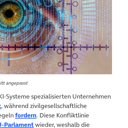
itt angepasst
 KI-Systeme spezialisierten Unternehmen
(öffnet in neuem Tab)
k
, während zivilgesellschaftliche
(öffnet in neuem Tab)
Regeln
fordern
. Diese Konfliktlinie
(öffnet in neuem Tab)
U-Parlament
wieder, weshalb die