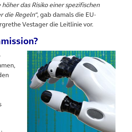
 höher das Risiko einer spezifischen
r die Regeln“
, gab damals die EU-
ethe Vestager die Leitlinie vor.
mission?
-
hmen,
den
s