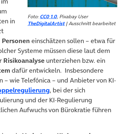
 im
zum
Foto:
CC0 1.0
, Pixabay User
ten in
TheDigitalArtist
| Ausschnitt bearbeitet
zt
 Personen
einschätzen sollen – etwa für
solcher Systeme müssen diese laut dem
er
Risikoanalyse
unterziehen bzw. ein
tem
dafür entwickeln. Insbesondere
en – wie Telefónica – und Anbieter von KI-
(öffnet in neuem Tab)
ppelregulierung
, bei der sich
gulierung und der KI-Regulierung
lichen Aufwuchs von Bürokratie führen