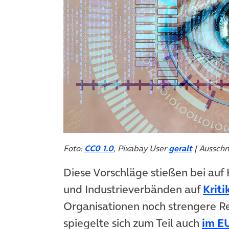
Foto:
CC0 1.0
, Pixabay User
geralt
| Ausschn
Diese Vorschläge stießen bei auf
und Industrieverbänden auf
Kriti
Organisationen noch strengere 
spiegelte sich zum Teil auch
im E