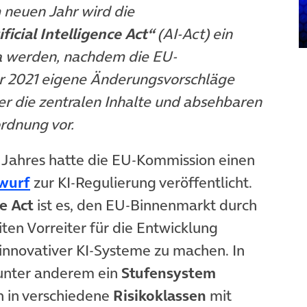
fnet in neuem Tab)
m neuen Jahr wird die
ificial Intelligence Act“
(AI-Act)
ein
ma werden, nachdem die EU-
r 2021 eigene Änderungsvorschläge
ier die zentralen Inhalte und absehbaren
rdnung vor.
 Jahres hatte die EU-Kommission einen
(öffnet in neuem Tab)
wurf
zur KI-Regulierung veröffentlicht.
ce Act
ist es, den EU-Binnenmarkt durch
en Vorreiter für die Entwicklung
 innovativer KI-Systeme zu machen. In
unter anderem ein
Stufensystem
 in verschiedene
Risikoklassen
mit