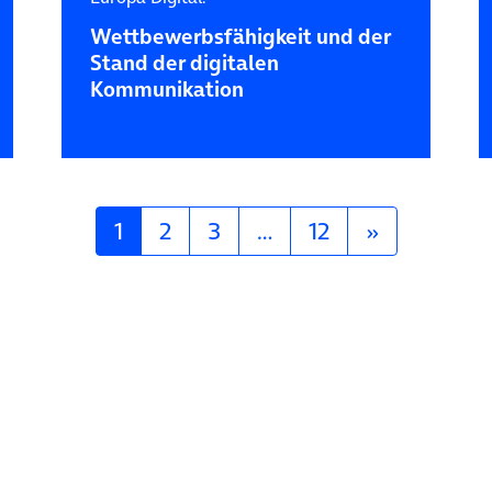
Wettbewerbs­fähigkeit und der
Stand der digitalen
Kommunikation
1
2
3
…
12
»