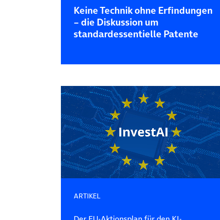
Keine Technik ohne Erfindungen
– die Diskussion um
standardessentielle Patente
ARTIKEL
Der EU-Aktionsplan für den KI-