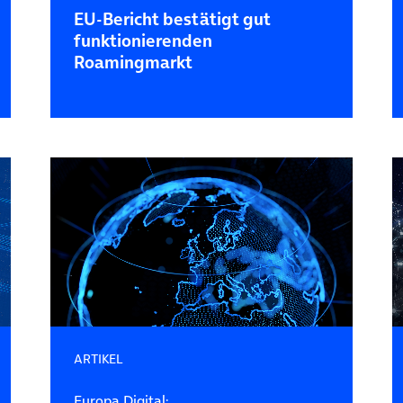
EU-Bericht bestätigt gut
funktionierenden
Roamingmarkt
ARTIKEL
Europa Digital: