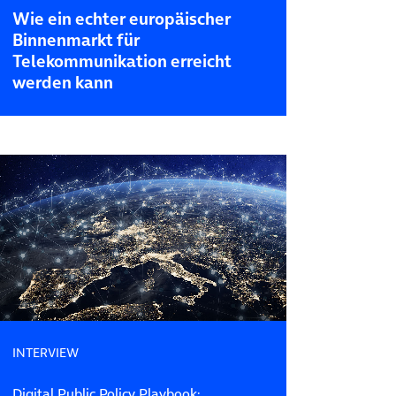
Wie ein echter europäischer
Binnenmarkt für
Telekommunikation erreicht
werden kann
INTERVIEW
Digital Public Policy Playbook: