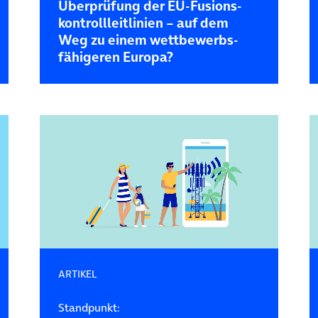
Überprüfung der EU-Fusions­
kontroll­leitlinien – auf dem
Weg zu einem wettbewerbs­
fähigeren Europa?
ARTIKEL
Standpunkt: