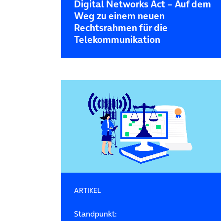
Digital Networks Act – Auf dem
Weg zu einem neuen
Rechtsrahmen für die
Telekommunikation
ARTIKEL
Standpunkt: