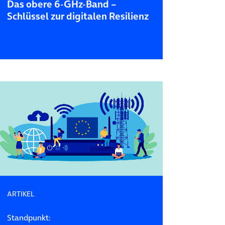
Das obere 6-GHz-Band –
Schlüssel zur digitalen Resilienz
ARTIKEL
Standpunkt: