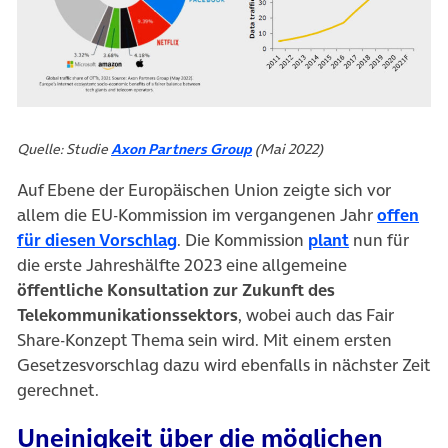
Quelle: Studie
Axon Partners Group
(Mai 2022)
Auf Ebene der Europäischen Union zeigte sich vor
allem die EU-Kommission im vergangenen Jahr
offen
(öffnet in neuem Tab)
(öffnet in n
für diesen Vorschlag
. Die Kommission
plant
nun für
die erste Jahreshälfte 2023 eine allgemeine
öffentliche Konsultation zur Zukunft des
Telekommunikationssektors
, wobei auch das Fair
Share-Konzept Thema sein wird. Mit einem ersten
Gesetzesvorschlag dazu wird ebenfalls in nächster Zeit
gerechnet.
Uneinigkeit über die möglichen