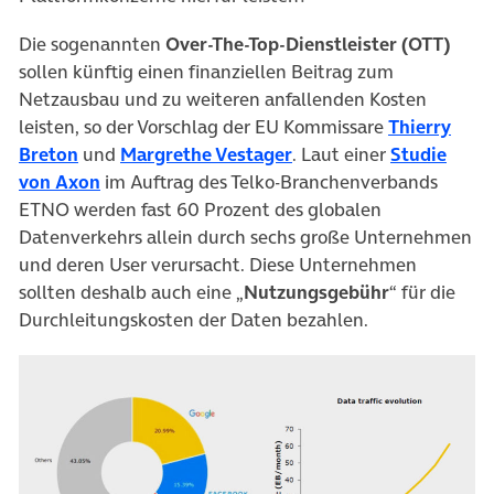
Die sogenannten
Over-The-Top-Dienstleister (OTT)
sollen künftig einen finanziellen Beitrag zum
Netzausbau und zu weiteren anfallenden Kosten
leisten, so der Vorschlag der EU Kommissare
Thierry
(öffnet in neuem Tab)
(öffnet in neuem Tab)
Breton
und
Margrethe Vestager
. Laut einer
Studie
(öffnet in neuem Tab)
von Axon
im Auftrag des Telko-Branchenverbands
ETNO werden fast 60 Prozent des globalen
Datenverkehrs allein durch sechs große Unternehmen
und deren User verursacht. Diese Unternehmen
sollten deshalb auch eine „
Nutzungsgebühr
“ für die
Durchleitungskosten der Daten bezahlen.