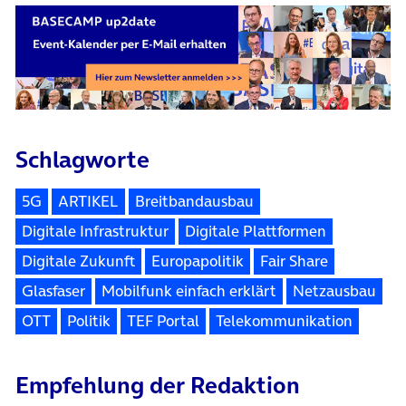
Schlagworte
5G
ARTIKEL
Breitbandausbau
Digitale Infrastruktur
Digitale Plattformen
Digitale Zukunft
Europapolitik
Fair Share
Glasfaser
Mobilfunk einfach erklärt
Netzausbau
OTT
Politik
TEF Portal
Telekommunikation
Empfehlung der Redaktion