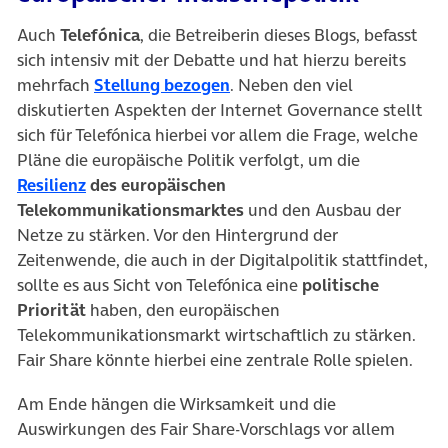
Auch
Telefónica
, die Betreiberin dieses Blogs, befasst
sich intensiv mit der Debatte und hat hierzu bereits
(öffnet in neuem Tab)
mehrfach
Stellung bezogen
. Neben den viel
diskutierten Aspekten der Internet Governance stellt
sich für Telefónica hierbei vor allem die Frage, welche
Pläne die europäische Politik verfolgt, um die
(öffnet in neuem Tab)
Resilienz
des europäischen
Telekommunikationsmarktes
und den Ausbau der
Netze zu stärken. Vor den Hintergrund der
Zeitenwende, die auch in der Digitalpolitik stattfindet,
sollte es aus Sicht von Telefónica eine
politische
Priorität
haben, den europäischen
Telekommunikationsmarkt wirtschaftlich zu stärken.
Fair Share könnte hierbei eine zentrale Rolle spielen.
Am Ende hängen die Wirksamkeit und die
Auswirkungen des Fair Share-Vorschlags vor allem