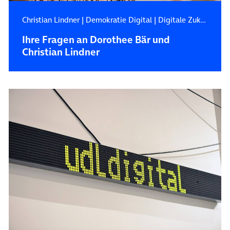
Christian Lindner
|
Demokratie Digital
|
Digitale Zukunft
Ihre Fragen an Dorothee Bär und
Christian Lindner