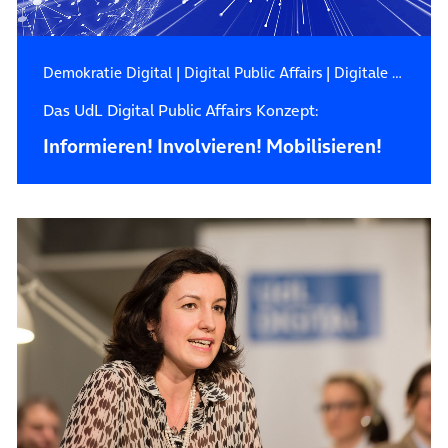
Demokratie Digital
|
Digital Public Affairs
|
Digitale Gesellschaft
Das UdL Digital Public Affairs Konzept:
Informieren! Involvieren! Mobilisieren!