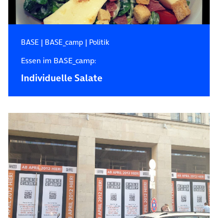
BASE
|
BASE_camp
|
Politik
Essen im BASE_camp:
Individuelle Salate