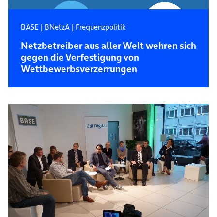
BASE
|
BNetzA
|
Frequenzpolitik
Netzbetreiber aus aller Welt wehren sich
gegen die Verfestigung von
Wettbewerbsverzerrungen