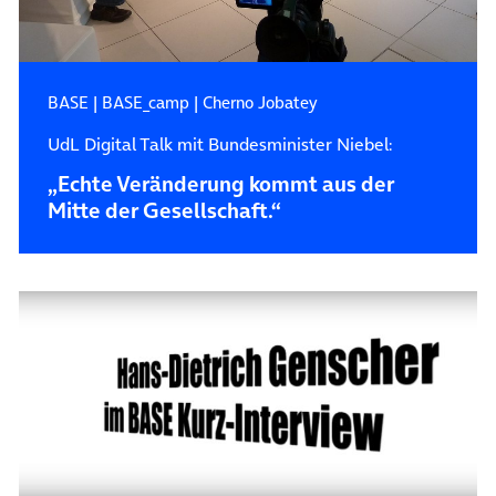
BASE
|
BASE_camp
|
Cherno Jobatey
UdL Digital Talk mit Bundesminister Niebel:
„Echte Veränderung kommt aus der
Mitte der Gesellschaft.“