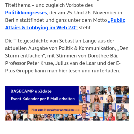
Titelthema – und zugleich Vorbote des
(öffnet in neuem Tab)
Politikkongresses
, der am 25. Und 26. November in
Berlin stattfindet und ganz unter dem Motto
„Public
(öffnet in neuem Tab)
Affairs & Lobbying im Web 2.0“
steht.
Die Titelgeschichte von Sebastian Lange aus der
aktuellen Ausgabe von Politik & Kommunikation, „Den
Sturm entfachen“, mit Stimmen von Dorothee Bär,
Professor Peter Kruse, Julius van de Laar und der E-
Plus Gruppe kann man hier lesen und runterladen.