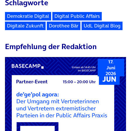
Schlagworte
Demokratie Digital
Digital Public Affairs
Digitale Zukunft
Dorothee Bär
UdL Digital Blog
Empfehlung der Redaktion
17.
Juni
2026