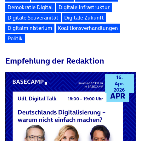
Demokratie Digital
Digitale Infrastruktur
Digitale Souveränität
Digitale Zukunft
Digitalministerium
Koalitionsverhandlungen
Politik
Empfehlung der Redaktion
16.
Apr.
2026