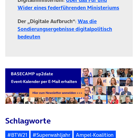
Digitalministerium
:
Über das Für und
(öffnet
Wider eines federführenden Ministeriums
Der „Digitale Aufbruch“
:
Was die
Sondierungs­ergebnisse digitalpolitisch
(öffnet in neuem Tab)
bedeuten
Schlagworte
#BTW21
#Superwahljahr
Ampel-Koalition