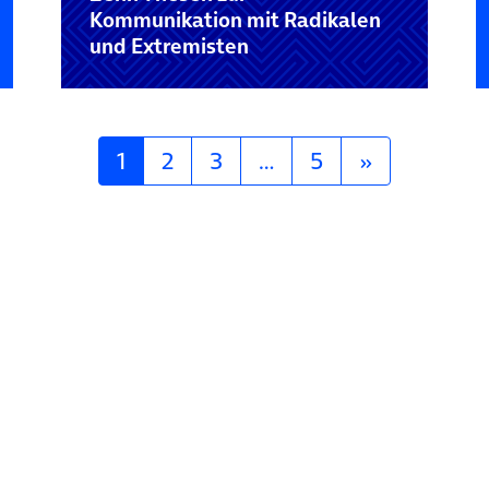
Kommunikation mit Radikalen
und Extremisten
1
2
3
…
5
»