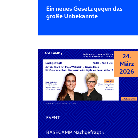
Ein neues Gesetz gegen das
große Unbekannte
24.
März
2026
EVENT
BASECAMP Nachgefragt!: