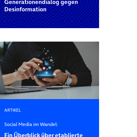
Generationendialog gegen
Desinformation
ARTIKEL
Social Media im Wandel:
Ein Überblick über etablierte