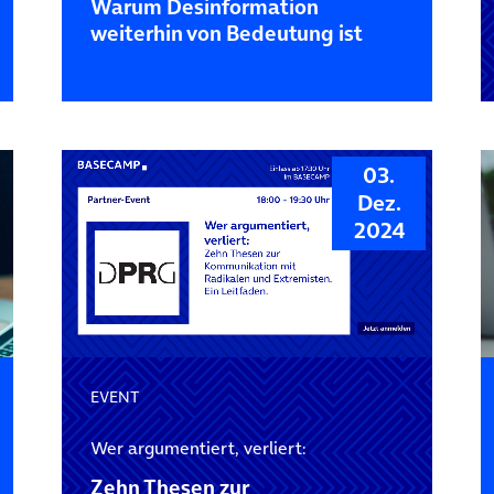
Warum Desin­forma­tion
weiterhin von Bedeutung ist
03.
Dez.
2024
EVENT
Wer argumentiert, verliert:
Zehn Thesen zur