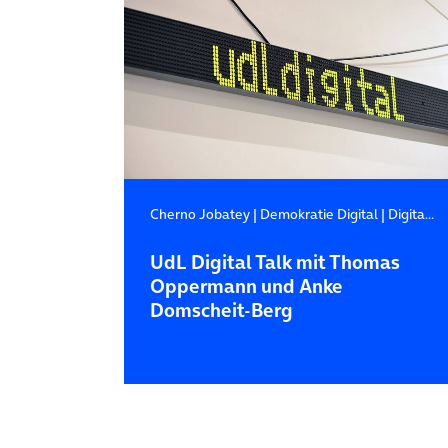
Cherno Jobatey
|
Demokratie Digital
|
Digitale Beteiligung
UdL Digital Talk mit Thomas
Oppermann und Anke
Domscheit-Berg