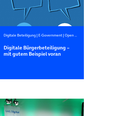
Digitale Beteiligung
|
E-Government
|
Open Data
Digitale Bürgerbeteiligung –
mit gutem Beispiel voran