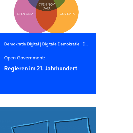
Demokratie Digital
|
Digitale Demokratie
|
Digitale Zukunft
Open Government:
Regieren im 21. Jahrhundert