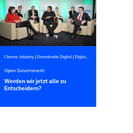
Cherno Jobatey
|
Demokratie Digital
|
Digitale Beteiligung
Open Government:
Werden wir jetzt alle zu
Entscheidern?