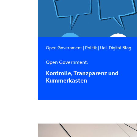
Open Government
|
Politik
|
UdL Digital Blog
Open Government:
Kontrolle, Tranzparenz und
Kummerkasten