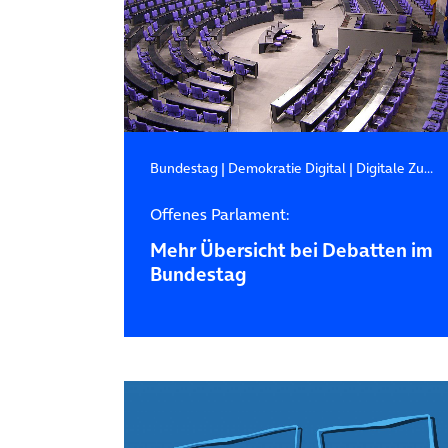
Bundestag
|
Demokratie Digital
|
Digitale Zukunft
Offenes Parlament:
Mehr Übersicht bei Debatten im
Bundestag