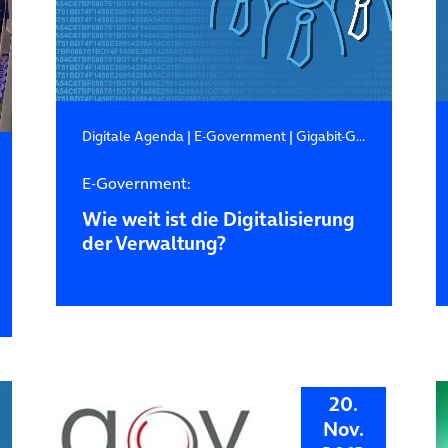
Digitale Agenda
|
E-Government
|
Gigabit-Gesellschaft
E-Government:
Wie weit ist die Digitalisierung
der Verwaltung?
20.
Nov.