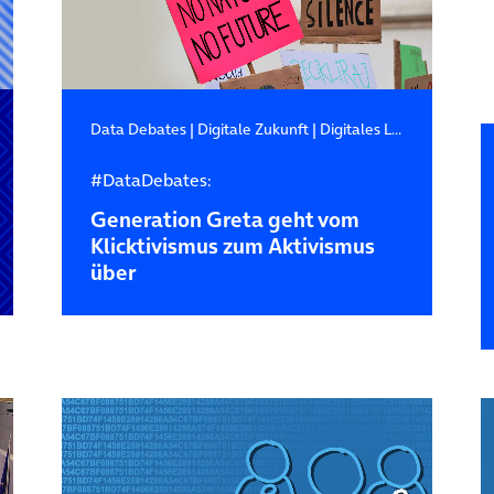
Data Debates
|
Digitale Zukunft
|
Digitales Leben
#DataDebates:
Generation Greta geht vom
Klicktivismus zum Aktivismus
über