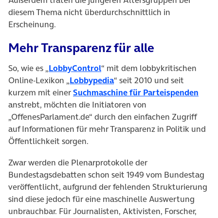
diesem Thema nicht überdurchschnittlich in
Erscheinung.
Mehr Transparenz für alle
(öffnet in neuem Tab)
So, wie es „
LobbyControl
“ mit dem lobbykritischen
(öffnet in neuem Tab)
Online-Lexikon „
Lobbypedia
“ seit 2010 und seit
(öffn
kurzem mit einer
Suchmaschine für Parteispenden
anstrebt, möchten die Initiatoren von
„OffenesParlament.de“ durch den einfachen Zugriff
auf Informationen für mehr Transparenz in Politik und
Öffentlichkeit sorgen.
Zwar werden die Plenarprotokolle der
Bundestagsdebatten schon seit 1949 vom Bundestag
veröffentlicht, aufgrund der fehlenden Strukturierung
sind diese jedoch für eine maschinelle Auswertung
unbrauchbar. Für Journalisten, Aktivisten, Forscher,