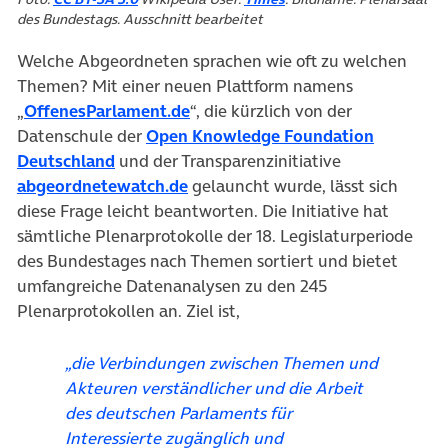
des Bundestags. Ausschnitt bearbeitet
Welche Abgeordneten sprachen wie oft zu welchen
Themen? Mit einer neuen Plattform namens
(öffnet in neuem Tab)
„
OffenesParlament.de
“, die kürzlich von der
Datenschule der
Open Knowledge Foundation
(öffnet in neuem Tab)
Deutschland
und der Transparenzinitiative
(öffnet in neuem Tab)
abgeordnetewatch.de
gelauncht wurde, lässt sich
diese Frage leicht beantworten. Die Initiative hat
sämtliche Plenarprotokolle der 18. Legislaturperiode
des Bundestages nach Themen sortiert und bietet
umfangreiche Datenanalysen zu den 245
Plenarprotokollen an. Ziel ist,
„die Verbindungen zwischen Themen und
Akteuren verständlicher und die Arbeit
des deutschen Parlaments für
Interessierte zugänglich und