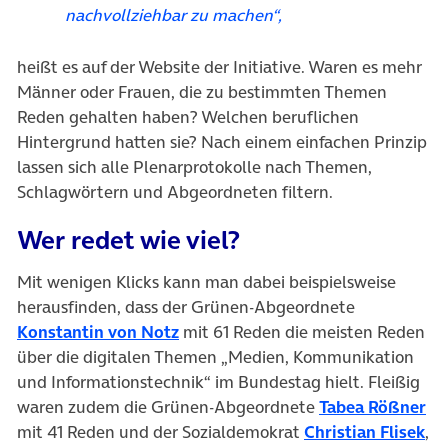
nachvollziehbar zu machen“,
heißt es auf der Website der Initiative. Waren es mehr
Männer oder Frauen, die zu bestimmten Themen
Reden gehalten haben? Welchen beruflichen
Hintergrund hatten sie? Nach einem einfachen Prinzip
lassen sich alle Plenarprotokolle nach Themen,
Schlagwörtern und Abgeordneten filtern.
Wer redet wie viel?
Mit wenigen Klicks kann man dabei beispielsweise
herausfinden, dass der Grünen-Abgeordnete
(öffnet in neuem Tab)
Konstantin von Notz
mit 61 Reden die meisten Reden
über die digitalen Themen „Medien, Kommunikation
und Informationstechnik“ im Bundestag hielt. Fleißig
(ö
waren zudem die Grünen-Abgeordnete
Tabea Rößner
(öf
mit 41 Reden und der Sozialdemokrat
Christian Flisek
,