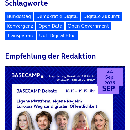
Schlagworte
Bundestag
Demokratie Digital
Digitale Zukunft
Konvergenz
Open Data
Open Government
Transparenz
UdL Digital Blog
Empfehlung der Redaktion
22.
Sep.
2026