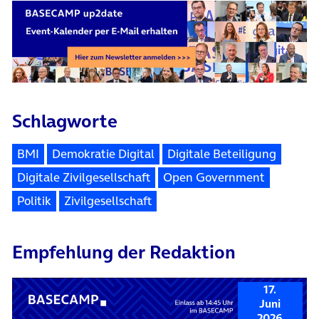
Schlagworte
BMI
Demokratie Digital
Digitale Beteiligung
Digitale Zivilgesellschaft
Open Government
Politik
Zivilgesellschaft
Empfehlung der Redaktion
17.
Juni
2026