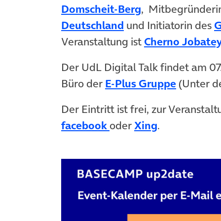
(öffnet in neue
Domscheit-Berg
, Mitbegründeri
(öffnet in neuem Ta
Deutschland
und Initiatorin des
G
Veranstaltung ist
Cherno Jobate
Der UdL Digital Talk findet am 07
(öffnet 
Büro der
E-Plus Gruppe
(Unter de
Der Eintritt ist frei, zur Veranst
(öffnet in neuem Tab)
(öffnet in n
facebook
oder
Xing
.