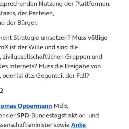
 entsprechenden Nutzung der Plattformen.
taats, der Parteien,
nd der Bürger.
nment-Strategie umsetzen? Muss
völlige
oß ist der Wille und sind die
 zivilgesellschaftlichen Gruppen und
des Internets? Muss die Freigabe von
der ist das Gegenteil der Fall?
12
(öffnet in neuem Tab)
homas Oppermann
MdB,
er der
SPD
-Bundestagsfraktion und
ssenschaftsminister sowie
Anke