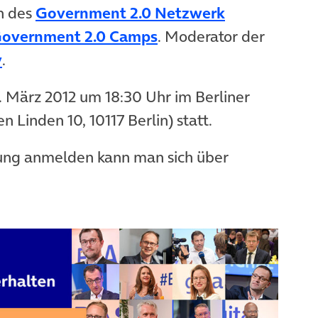
m Tab)
n des
Government 2.0 Netzwerk
b)
(öffnet in neuem Tab)
overnment 2.0 Camps
. Moderator der
(öffnet in neuem Tab)
y
.
. März 2012 um 18:30 Uhr im Berliner
in neuem Tab)
n Linden 10, 10117 Berlin) statt.
altung anmelden kann man sich über
euem Tab)