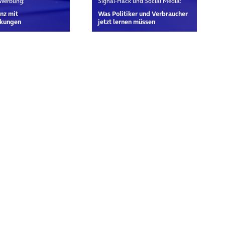
 Werbung:
Signal-Hack und Social Media:
nz mit
Was Politiker und Verbraucher
kungen
jetzt lernen müssen
rn