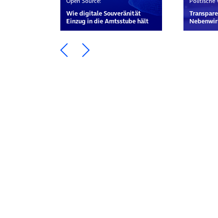
Open Source:
Politische
Wie digitale Souveränität
Transpare
Einzug in die Amtsstube hält
Nebenwir
Ein Element zurück blättern
Ein Element weiter blätte