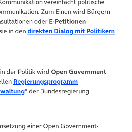
Kommunikation vereinfacht politische
mmunikation. Zum Einen wird Bürgern
nsultationen oder
E-Petitionen
sie in den
direkten
Dialog
mit Politikern
n der Politik wird
Open Government
ellen
Regierungsprogramm
(öffnet in neuem Tab)
rwaltung
“ der Bundesregierung
Umsetzung einer Open Government-