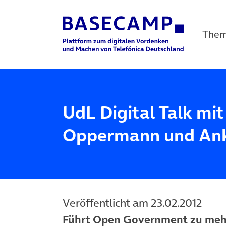
The
Main Navigation
UdL Digital Talk mi
Oppermann und Ank
Veröffentlicht am 23.02.2012
Führt Open Government zu mehr 