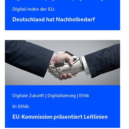
Digital-Index der EU:
Deutschland hat Nachholbedarf
Digitale Zukunft
|
Digitalisierung
|
Ethik
KI-Ethik:
EU-Kommission präsentiert Leitlinien