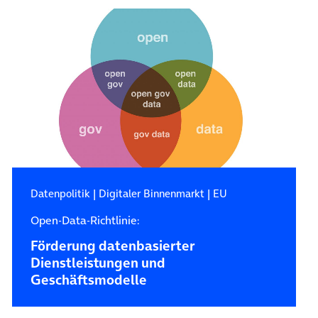
Datenpolitik
|
Digitaler Binnenmarkt
|
EU
Open-Data-Richtlinie:
Förderung datenbasierter
Dienstleistungen und
Geschäftsmodelle