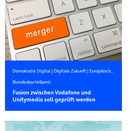
Demokratie Digital
|
Digitale Zukunft
|
Europäische Kommission
Bundeskartellamt:
Fusion zwischen Vodafone und
Unitymedia soll geprüft werden