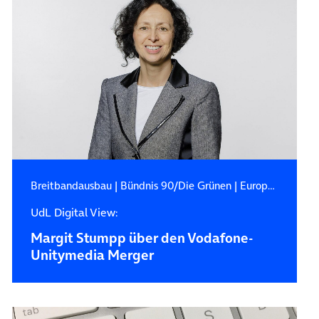
Breitbandausbau
|
Bündnis 90/Die Grünen
|
Europäische Kommission
UdL Digital View:
Margit Stumpp über den Vodafone-
Unitymedia Merger