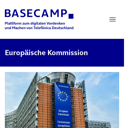
Main Navigation
Europäische Kommission