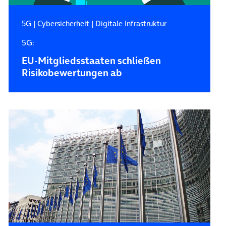
5G
|
Cybersicherheit
|
Digitale Infrastruktur
5G:
EU-Mitgliedsstaaten schließen
Risikobewertungen ab