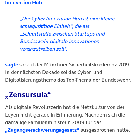
(öffnet in neuem Tab)
Innovation Hub
.
„Der Cyber Innovation Hub ist eine kleine,
schlagkräftige Einheit“, die als
„Schnittstelle zwischen Startups und
Bundeswehr digitale Innovationen
voranzutreiben soll“,
(öffnet in neuem Tab)
sagte
sie auf der Münchner Sicherheitskonferenz 2019.
In der nächsten Dekade sei das Cyber- und
Digitalisierungsthema das Top-Thema der Bundeswehr.
„Zensursula“
Als digitale Revoluzzerin hat die Netzkultur von der
Leyen nicht gerade in Erinnerung. Nachdem sich die
damalige Familienministerin 2009 für das
(öffnet in neuem Tab)
„Zugangserschwerungsgesetz“
ausgesprochen hatte,