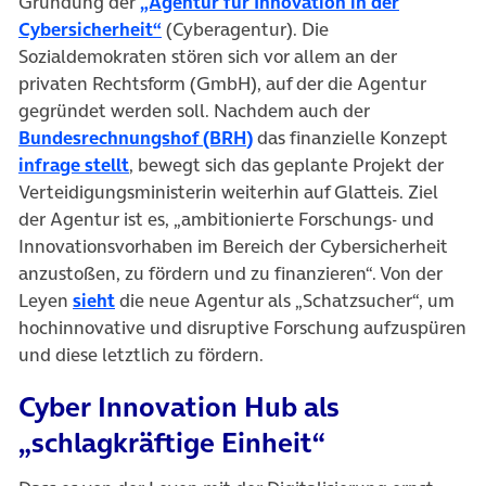
Gründung der
„Agentur für Innovation in der
(öffnet in neuem Tab)
Cybersicherheit“
(Cyberagentur). Die
Sozialdemokraten stören sich vor allem an der
privaten Rechtsform (GmbH), auf der die Agentur
gegründet werden soll. Nachdem auch der
(öffnet in neuem Tab)
Bundesrechnungshof (BRH)
das finanzielle Konzept
(öffnet in neuem Tab)
infrage stellt
, bewegt sich das geplante Projekt der
Verteidigungsministerin weiterhin auf Glatteis. Ziel
der Agentur ist es, „ambitionierte Forschungs- und
Innovationsvorhaben im Bereich der Cybersicherheit
anzustoßen, zu fördern und zu finanzieren“. Von der
(öffnet in neuem Tab)
Leyen
sieht
die neue Agentur als „Schatzsucher“, um
hochinnovative und disruptive Forschung aufzuspüren
und diese letztlich zu fördern.
Cyber Innovation Hub als
„schlagkräftige Einheit“