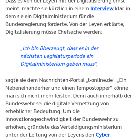
Dass es von der Leyen mit der Digitalisierung ernst
(öffnet in
meint, machte sie kürzlich in einem
Interview
klar, in
dem sie ein Digitalministerium für die
Bundesregierung forderte. Von der Leyen erklärte,
Digitalisierung müsse Chefsache werden:
„Ich bin überzeugt, dass es in der
nächsten Legislaturperiode ein
Digitalministerium geben muss“,
sagte sie dem Nachrichten-Portal „t-online.de“. „Ein
Nebeneinanderher und einen Tempostopper“ könne
man sich nicht mehr leisten. Denn auch innerhalb der
Bundeswehr sei die digitale Vernetzung von
erheblicher Bedeutung. Um die
Innovationsgeschwindigkeit der Bundeswehr zu
erhöhen, gründete das Verteidigungsministerium
unter der Leitung von der Leyens den
Cyber