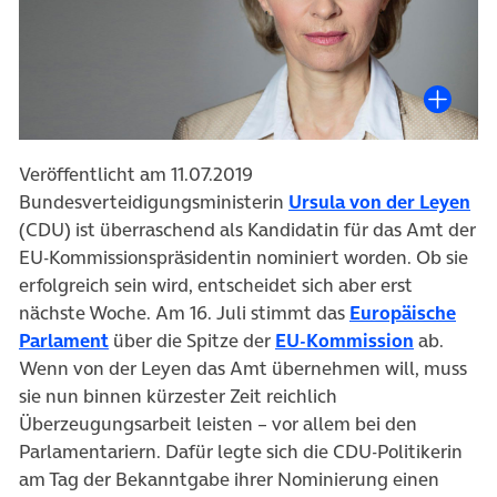
Veröffentlicht am 11.07.2019
(öf
Bundesverteidigungsministerin
Ursula von der Leyen
(CDU) ist überraschend als Kandidatin für das Amt der
EU-Kommissionspräsidentin nominiert worden. Ob sie
erfolgreich sein wird, entscheidet sich aber erst
nächste Woche. Am 16. Juli stimmt das
Europäische
(öffnet in neuem Tab)
(öffnet i
Parlament
über die Spitze der
EU-Kommission
ab.
Wenn von der Leyen das Amt übernehmen will, muss
sie nun binnen kürzester Zeit reichlich
Überzeugungsarbeit leisten – vor allem bei den
Parlamentariern. Dafür legte sich die CDU-Politikerin
am Tag der Bekanntgabe ihrer Nominierung einen