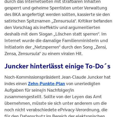
durch das Internetseiten mit strafbaren Inhalten
gesperrt und geheime Sperrlisten unter Verwaltung
des BKA angefertigt werden sollten, kassierte sie den
satirischen Spitznamen „Zensursula“. Kritiker befanden
den Vorschlag als ineffektiv und argumentierten
deshalb mit dem Slogan „Löschen statt sperren“. Im
Internet wurde die damalige Familienministerin und
Initiatorin der „Netzsperren“ durch den Song „Zensi,
Zensa, Zensursula“ zu einem viralen Hit.
Juncker hinterlässt einige To-Do´s
Noch-Kommissionspräsident Jean-Claude Juncker hat
(öffnet in neuem Tab)
indes einen
Zehn-Punkte-Plan
von unerledigten
Aufgaben für seine/n Nachfolger/in
zusammengestellt. Sollte von der Leyen das Amt
übernehmen, müsste sie sich unter anderem um die
noch nicht verabschiedete ePrivacy-Verordnung, die
für den Datenschutz im Bereich der elektronischen