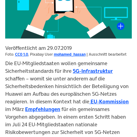
Veröffentlicht am 29.07.2019
Foto:
CC0 1.0
, Pixabay User
mohamed_hassan
| Ausschnitt bearbeitet
Die EU-Mitgliedstaaten wollen gemeinsame
(öffnet in
Sicherheitsstandards für ihre
5G-Infrastruktur
schaffen – womit sie unter anderem auf die
Sicherheitsbedenken hinsichtlich der Beteiligung von
Huawei am Aufbau des europäischen 5G-Netzes
(öf
reagieren. In diesem Kontext hat die
EU-Kommission
(öffnet in neuem Tab)
im März
Empfehlungen
für ein gemeinsames
Vorgehen abgegeben. In einem ersten Schritt haben
im Juli 24 EU-Mitgliedstaaten nationale
Risikobewertungen zur Sicherheit von 5G-Netzen