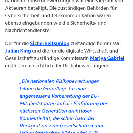
nationalen Risikobewertungen war eine Vielzahl von
Akteuren beteiligt. Die zuständigen Behörden für
Cybersicherheit und Telekommunikation waren
ebenso eingebunden wie die Sicherheits- und
Nachrichtendienste.
(öffnet in neuem Tab)
Der für die
Sicherheitsunion
zuständige Kommissar
(öffnet in neuem Tab)
Julian King
und die für die digitale Wirtschaft und
(öf
Gesellschaft zuständige Kommissarin
Mariya Gabriel
erklärten hinsichtlich der Risikobewertungen:
„
Die nationalen Risikobewertungen
bilden die Grundlage für eine
angemessene Vorbereitung der EU-
Mitgliedstaaten auf die Einführung der
nächsten Generation drahtloser
Konnektivität, die schon bald das
Rückgrat unserer Gesellschaften und