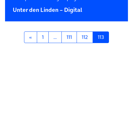
Unter den Linden – Digital
Posts navigation
«
1
…
111
112
113