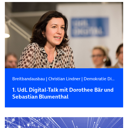
Breitbandausbau
|
Christian Lindner
|
Demokratie Digital
1. UdL Digital-Talk mit Dorothee Bär und
Sebastian Blumenthal