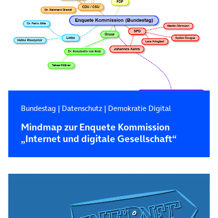
Bundestag
|
Datenschutz
|
Demokratie Digital
Mindmap zur Enquete Kommission
„Internet und digitale Gesellschaft“