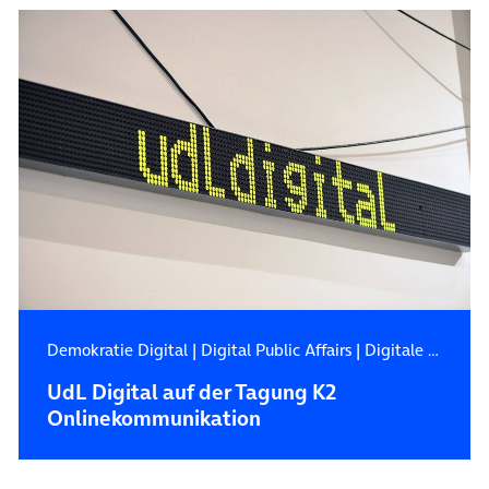
Demokratie Digital
|
Digital Public Affairs
|
Digitale Zukunft
UdL Digital auf der Tagung K2
Onlinekommunikation