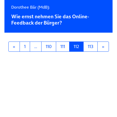
Dorothee Bär (MdB):
Wie ernst nehmen Sie das Online-
Feedback der Bürger?
Posts navigation
«
1
…
110
111
112
113
»