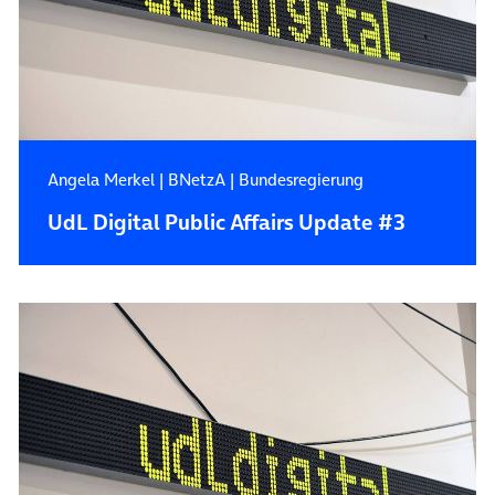
Angela Merkel
|
BNetzA
|
Bundesregierung
UdL Digital Public Affairs Update #3