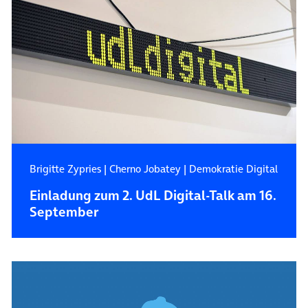
Brigitte Zypries
|
Cherno Jobatey
|
Demokratie Digital
Einladung zum 2. UdL Digital-Talk am 16.
September