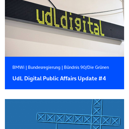
BMWi
|
Bundesregierung
|
Bündnis 90/Die Grünen
UdL Digital Public Affairs Update #4