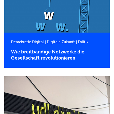
Demokratie Digital
|
Digitale Zukunft
|
Politik
Wie breitbandige Netzwerke die
Gesellschaft revolutionieren