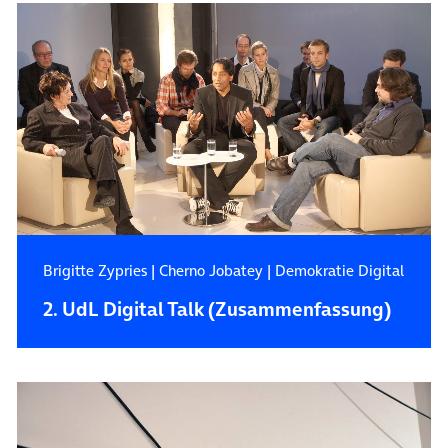
Brigitte Zypries
|
Cherno Jobatey
|
Demokratie Digital
2. UdL Digital Talk (Zusammenfassung)