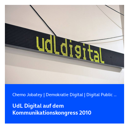
Cherno Jobatey
|
Demokratie Digital
|
Digital Public Affairs
UdL Digital auf dem
Kommunikationskongress 2010