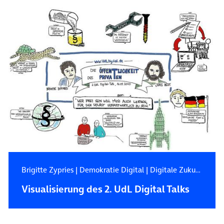
Brigitte Zypries
|
Demokratie Digital
|
Digitale Zukunft
Visualisierung des 2. UdL Digital Talks