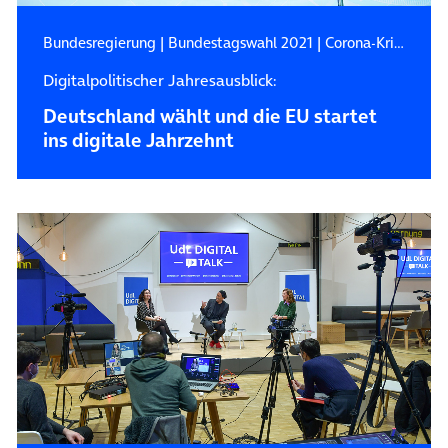
Bundesregierung
|
Bundestagswahl 2021
|
Corona-Krise
Digitalpolitischer Jahresausblick:
Deutschland wählt und die EU startet
ins digitale Jahrzehnt