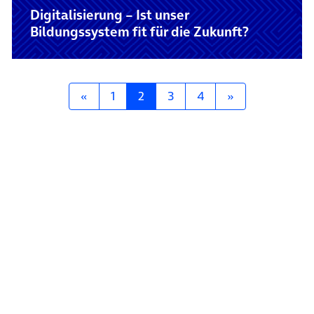
Digitalisierung – Ist unser
Bildungssystem fit für die Zukunft?
Posts navigation
«
1
2
3
4
»