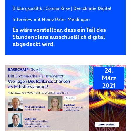
Bildungspolitik
|
Corona-Krise
|
Demokratie Digital
Interview mit Heinz-Peter Meidinger:
Es wäre vorstellbar, dass ein Teil des
Stundenplans ausschließlich digital
abgedeckt wird.
24.
März
2021