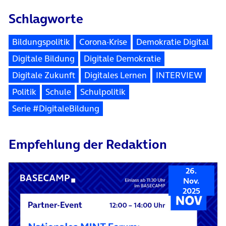
Schlagworte
Bildungspolitik
Corona-Krise
Demokratie Digital
Digitale Bildung
Digitale Demokratie
Digitale Zukunft
Digitales Lernen
INTERVIEW
Politik
Schule
Schulpolitik
Serie #DigitaleBildung
Empfehlung der Redaktion
26.
Nov.
2025