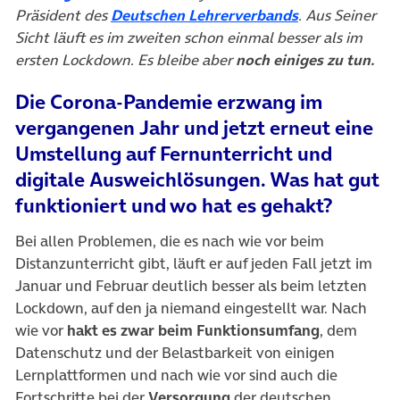
(öffnet in neu
Präsident des
Deutschen Lehrerverbands
. Aus Seiner
Sicht läuft es im zweiten schon einmal besser als im
ersten Lockdown. Es bleibe aber
noch einiges zu tun.
Die Corona-Pandemie erzwang im
vergangenen Jahr und jetzt erneut eine
Umstellung auf Fernunterricht und
digitale Ausweichlösungen. Was hat gut
funktioniert und wo hat es gehakt?
Bei allen Problemen, die es nach wie vor beim
Distanzunterricht gibt, läuft er auf jeden Fall jetzt im
Januar und Februar deutlich besser als beim letzten
Lockdown, auf den ja niemand eingestellt war. Nach
wie vor
hakt es zwar beim Funktionsumfang
, dem
Datenschutz und der Belastbarkeit von einigen
Lernplattformen und nach wie vor sind auch die
Fortschritte bei der
Versorgung
der deutschen