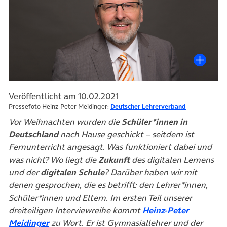
Veröffentlicht am 10.02.2021
Pressefoto Heinz-Peter Meidinger:
Deutscher Lehrerverband
Vor Weihnachten wurden die
Schüler*innen in
Deutschland
nach Hause geschickt – seitdem ist
Fernunterricht angesagt. Was funktioniert dabei und
was nicht? Wo liegt die
Zukunft
des digitalen Lernens
und der
digitalen Schule
? Darüber haben wir mit
denen gesprochen, die es betrifft: den Lehrer*innen,
Schüler*innen und Eltern. Im ersten Teil unserer
dreiteiligen Interviewreihe kommt
Heinz-Peter
(öffnet in neuem Tab)
Meidinger
zu Wort. Er ist Gymnasiallehrer und der