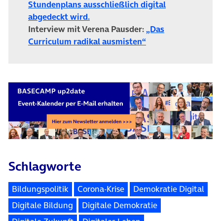
Stundenplans ausschließlich digital
abgedeckt wird.
Interview mit Verena Pausder:
„Das
Curriculum radikal ausmisten“
Schlagworte
Bildungspolitik
Corona-Krise
Demokratie Digital
Digitale Bildung
Digitale Demokratie