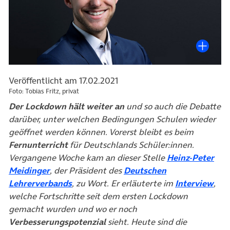
Veröffentlicht am 17.02.2021
Foto: Tobias Fritz, privat
Der Lockdown hält weiter an
und so auch die Debatte
darüber, unter welchen Bedingungen Schulen wieder
geöffnet werden können. Vorerst bleibt es beim
Fernunterricht
für Deutschlands Schüler:innen.
Vergangene Woche kam an dieser Stelle
Heinz-Peter
(öffnet in neuem Tab)
Meidinger
, der Präsident des
Deutschen
(öffnet in neuem Tab)
(öff
Lehrerverbands
, zu Wort. Er erläuterte im
Interview
,
welche Fortschritte seit dem ersten Lockdown
gemacht wurden und wo er noch
Verbesserungspotenzial
sieht. Heute sind die