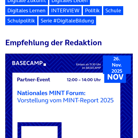
Digitale Zukunft
Digitales Leben
Digitales Lernen
INTERVIEW
Politik
Schule
Schulpolitik
Serie #DigitaleBildung
Empfehlung der Redaktion
26.
Nov.
2025