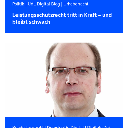
Politik
|
UdL Digital Blog
|
Urheberrecht
Leistungsschutzrecht tritt in Kraft – und
bleibt schwach
Bundestagswahl
|
Demokratie Digital
|
Digitale Zukunft