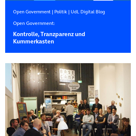
Open Government
|
Politik
|
UdL Digital Blog
Open Government:
Kontrolle, Tranzparenz und
Kummerkasten