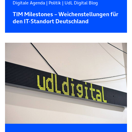
Digitale Agenda
|
Politik
|
UdL Digital Blog
TIM Milestones – Weichenstellungen für
den IT-Standort Deutschland