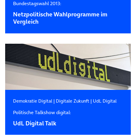
Bundestagswahl 2013:
Netzpolitische Wahlprogramme im
Vergleich
Demokratie Digital
|
Digitale Zukunft
|
UdL Digital
Politische Talkshow digital:
UdL Digital Talk