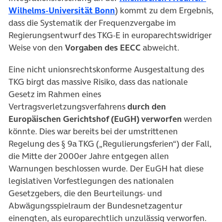
(öffnet in neuem Tab)
Wilhelms-Universität Bonn
) kommt zu dem Ergebnis,
dass die Systematik der Frequenzvergabe im
Regierungsentwurf des TKG-E in europarechtswidriger
Weise von den
Vorgaben des EECC
abweicht.
Eine nicht unionsrechtskonforme Ausgestaltung des
TKG birgt das massive Risiko, dass das nationale
Gesetz im Rahmen eines
Vertragsverletzungsverfahrens
durch den
Europäischen Gerichtshof (EuGH) verworfen
werden
könnte. Dies war bereits bei der umstrittenen
Regelung des § 9a TKG („Regulierungsferien“) der Fall,
die Mitte der 2000er Jahre entgegen allen
Warnungen beschlossen wurde. Der EuGH hat diese
legislativen Vorfestlegungen des nationalen
Gesetzgebers, die den Beurteilungs- und
Abwägungsspielraum der Bundesnetzagentur
einengten, als europarechtlich unzulässig verworfen.