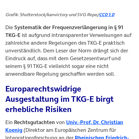
Grafik: Shutterstock/kanvictory und SVG Repo/
CC0 1.0
Die
Systematik der Frequenzverlängerung in § 91
TKG-E
ist aufgrund intransparenter Verweisungen auf
zahlreiche andere Regelungen des TKG-E praktisch
unverständlich. Dem Leser der Norm drängt sich der
Eindruck auf, dass mit dem Gesetzesentwurf und
seinem § 91 TKG-E vielleicht sogar eine nicht
anwendbare Regelung geschaffen werden soll.
Europarechtswidrige
Ausgestaltung im TKG-E birgt
erhebliche Risiken
Ein
Rechtsgutachten
von
Univ.-Prof. Dr. Christian
(öffnet in neuem Tab)
Koenig
(Direktor am Europäischen Zentrum für
Integrationsforschung an der
Rheinischen Friedrich-