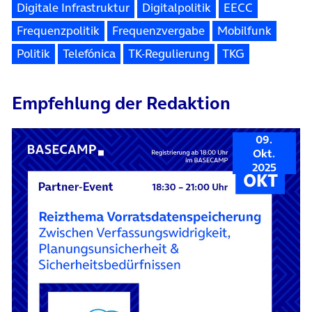
Digitale Infrastruktur
Digitalpolitik
EECC
Frequenzpolitik
Frequenzvergabe
Mobilfunk
Politik
Telefónica
TK-Regulierung
TKG
Empfehlung der Redaktion
09.
Okt.
2025