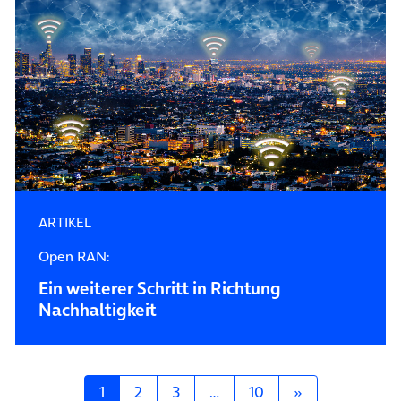
ARTIKEL
Open RAN:
Ein weiterer Schritt in Richtung
Nachhaltigkeit
Posts navigation
1
2
3
…
10
»