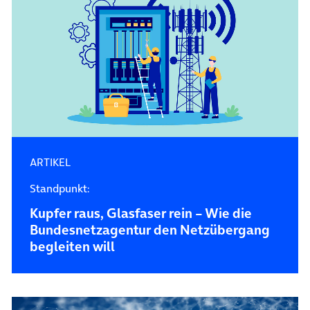
ARTIKEL
Standpunkt:
Kupfer raus, Glasfaser rein – Wie die
Bundesnetzagentur den Netzübergang
begleiten will