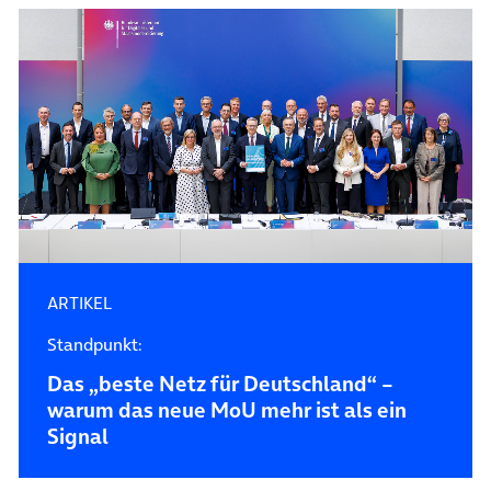
ARTIKEL
Standpunkt:
Das „beste Netz für Deutschland“ –
warum das neue MoU mehr ist als ein
Signal