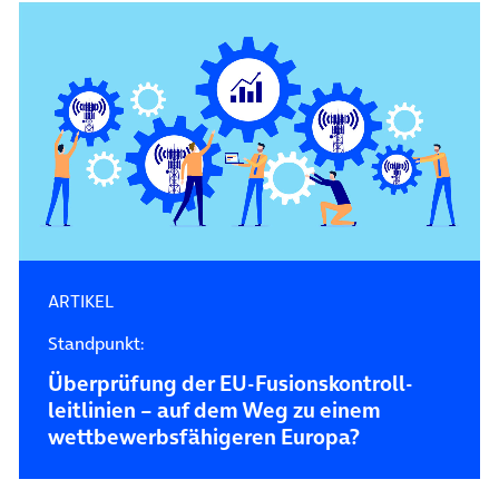
ARTIKEL
Standpunkt:
Überprüfung der EU-Fusions­kontroll­
leitlinien – auf dem Weg zu einem
wettbewerbs­fähigeren Europa?