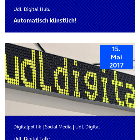
UdL Digital Hub:
Automatisch künstlich!
15.
Mai
2017
Digitalpolitik
|
Social Media
|
UdL Digital
UdL Digital Talk: