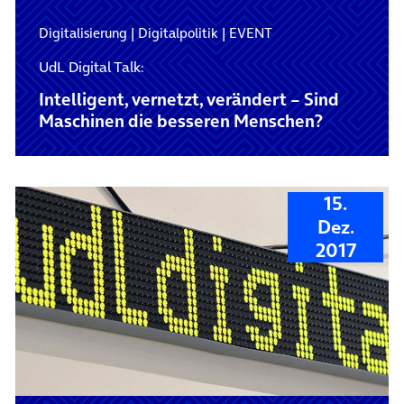
Digitalisierung
|
Digitalpolitik
|
EVENT
UdL Digital Talk:
Intelligent, vernetzt, verändert – Sind
Maschinen die besseren Menschen?
15.
Dez.
2017