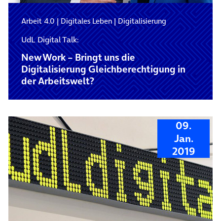
Arbeit 4.0
|
Digitales Leben
|
Digitalisierung
UdL Digital Talk:
New Work – Bringt uns die
Digitalisierung Gleichberechtigung in
der Arbeitswelt?
09.
Jan.
2019