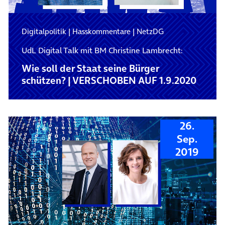
Digitalpolitik
|
Hasskommentare
|
NetzDG
UdL Digital Talk mit BM Christine Lambrecht:
Wie soll der Staat seine Bürger
schützen? | VERSCHOBEN AUF 1.9.2020
26.
Sep.
2019