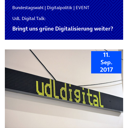
Bundestagswahl
|
Digitalpolitik
|
EVENT
UdL Digital Talk:
Bringt uns grüne Digitalisierung weiter?
11.
Sep.
2017