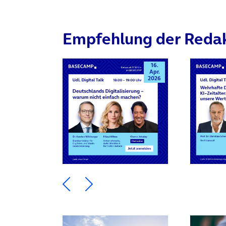
Empfehlung der Reda
16.
Apr.
2026
Ein Element zurück blättern
Ein Element weiter blätte