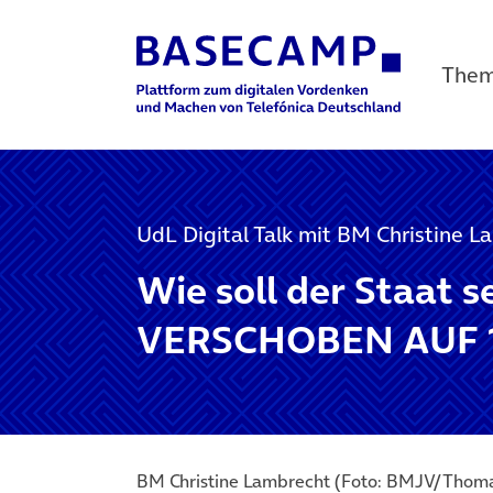
The
Main Navigation
UdL Digital Talk mit BM Christine L
Wie soll der Staat s
VERSCHOBEN AUF 1
BM Christine Lambrecht (Foto: BMJV/Thomas