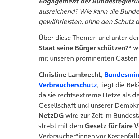
Engagement der Bundesregieru
ausreichend? Wie kann die Bund
gewährleisten, ohne den Schutz d
Über diese Themen und unter de
Staat seine Bürger schützen?“
wo
(öffnet in neuem Tab)
mit unseren prominenten Gästen
Christine Lambrecht
,
Bundesmini
(öffnet in ne
Verbraucherschutz
, liegt die B
da sie rechtsextreme Hetze als de
Gesellschaft und unserer Demokrat
NetzDG
wird zur Zeit im Bundest
strebt mit dem
Gesetz für faire 
Verbraucher*innen vor Kostenfall