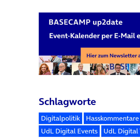
Schlagworte
Digitalpolitik
Hasskommentare
UdL Digital Events
UdL Digital 