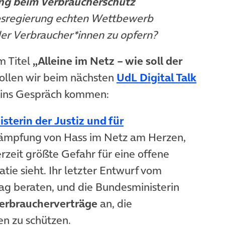
ng beim Verbraucherschutz
esregierung echten Wettbewerb
er Verbraucher*innen zu opfern?
m Titel
„Alleine im Netz – wie soll der
llen wir beim nächsten
UdL Digital Talk
 ins Gespräch kommen:
sterin der Justiz und für
uem Tab)
ekämpfung von Hass im Netz am Herzen,
rzeit größte Gefahr für eine offene
ie sieht. Ihr letzter Entwurf vom
ag beraten, und die Bundesministerin
Verbraucherverträge
an, die
en zu schützen.