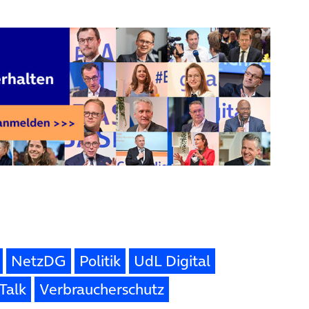
NetzDG
Politik
UdL Digital
Talk
Verbraucherschutz