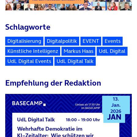
Schlagworte
Digitalisierung
Digitalpolitik
EVENT
Events
Künstliche Intelligenz
Markus Haas
UdL Digital
UdL Digital Events
UdL Digital Talk
Empfehlung der Redaktion
13.
Jan.
2026