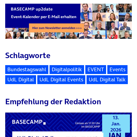
Schlagworte
Bundestagswahl
Digitalpolitik
EVENT
Events
UdL Digital
UdL Digital Events
UdL Digital Talk
Empfehlung der Redaktion
13.
Jan.
2026