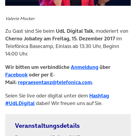
Valerie Mocker
Zu Gast sind Sie beim
UdL Digital Talk
, moderiert von
Cherno Jobatey am Freitag, 15. Dezember 2017
im
Telefónica Basecamp, Einlass ab 13:30 Uhr, Beginn
14:00 Uhr.
Wir bitten um verbindliche
Anmeldung
über
(öffnet in neuem Tab)
Facebook
oder per
E-
Mail:
repraesentanz@telefonica.com
.
Seien Sie live oder digital unter dem
Hashtag
(öffnet in neuem Tab)
#UdLDigital
dabei! Wir freuen uns auf Sie.
Veranstaltungsdetails