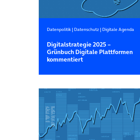
Datenpolitik
|
Datenschutz
|
Digitale Agenda
Digitalstrategie 2025 –
Grünbuch Digitale Plattformen
kommentiert