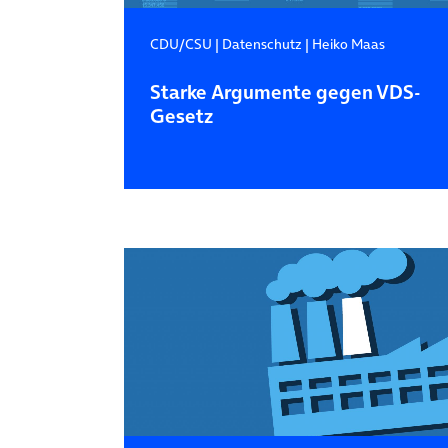
CDU/CSU
|
Datenschutz
|
Heiko Maas
Starke Argumente gegen VDS-
Gesetz