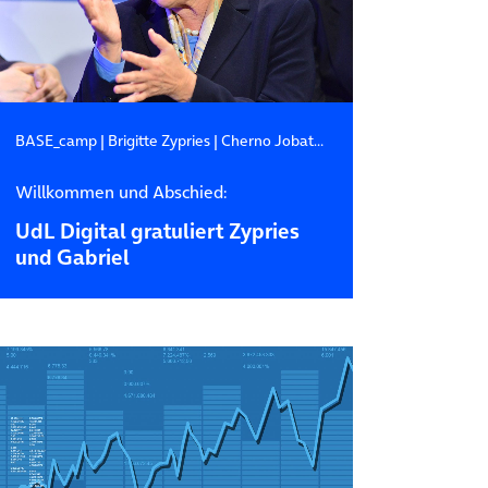
BASE_camp
|
Brigitte Zypries
|
Cherno Jobatey
Willkommen und Abschied:
UdL Digital gratuliert Zypries
und Gabriel