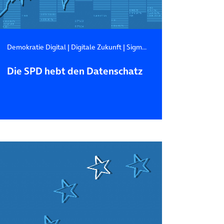
Demokratie Digital
|
Digitale Zukunft
|
Sigmar Gabriel
Die SPD hebt den Datenschatz