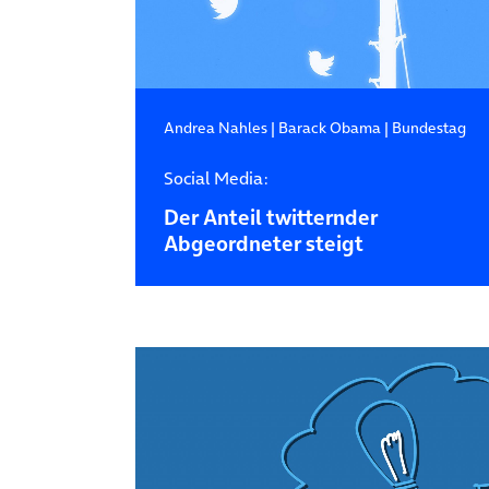
Andrea Nahles
|
Barack Obama
|
Bundestag
Social Media:
Der Anteil twitternder
Abgeordneter steigt