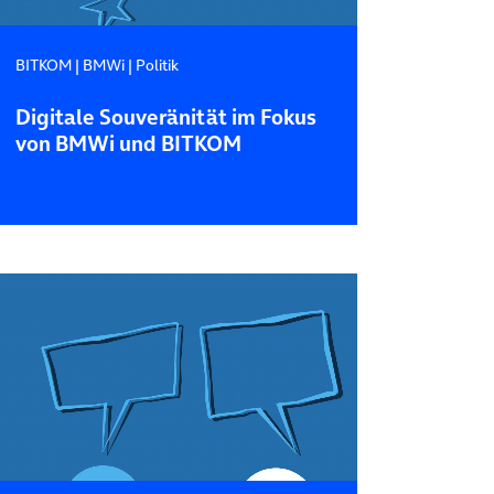
BITKOM
|
BMWi
|
Politik
Digitale Souveränität im Fokus
von BMWi und BITKOM