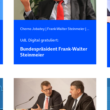
Cherno Jobatey
|
Frank-Walter Steinmeier
|
Politik
UdL Digital gratuliert:
Bundespräsident Frank-Walter
Steinmeier