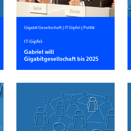
Gigabit-Gesellschaft
|
IT-Gipfel
|
Politik
IT-Gipfel:
Gabriel will
Gigabitgesellschaft bis 2025