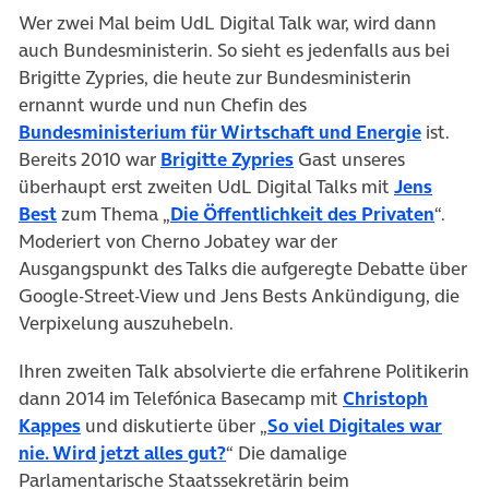
Wer zwei Mal beim UdL Digital Talk war, wird dann
auch Bundesministerin. So sieht es jedenfalls aus bei
Brigitte Zypries, die heute zur Bundesministerin
ernannt wurde und nun Chefin des
Bundesministerium für Wirtschaft und Energie
ist.
Bereits 2010 war
Brigitte Zypries
Gast unseres
überhaupt erst zweiten UdL Digital Talks mit
Jens
Best
zum Thema „
Die Öffentlichkeit des Privaten
“.
Moderiert von Cherno Jobatey war der
Ausgangspunkt des Talks die aufgeregte Debatte über
Google-Street-View und Jens Bests Ankündigung, die
Verpixelung auszuhebeln.
Ihren zweiten Talk absolvierte die erfahrene Politikerin
dann 2014 im Telefónica Basecamp mit
Christoph
Kappes
und diskutierte über „
So viel Digitales war
nie. Wird jetzt alles gut?
“ Die damalige
Parlamentarische Staatssekretärin beim