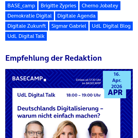
BASE_camp
Brigitte Zypries
Cherno Jobatey
Demokratie Digital
Digitale Agenda
Digitale Zukunft
Sigmar Gabriel
UdL Digital Blog
UdL Digital Talk
Empfehlung der Redaktion
16.
Apr.
2026