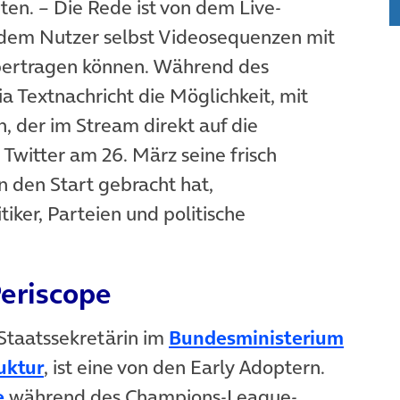
ten. – Die Rede ist von dem Live-
et in neuem Tab)
 dem Nutzer selbst Videosequenzen mit
bertragen können. Während des
a Textnachricht die Möglichkeit, mit
 der im Stream direkt auf die
Twitter am 26. März seine frisch
 den Start gebracht hat,
iker, Parteien und politische
Periscope
ab)
Staatssekretärin im
Bundesministerium
(öffnet in neuem Tab)
uktur
, ist eine von den Early Adoptern.
(öffnet in neuem Tab)
e
während des Champions-League-