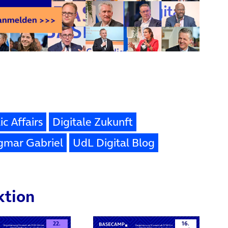
ic Affairs
Digitale Zukunft
gmar Gabriel
UdL Digital Blog
ktion
22.
16.