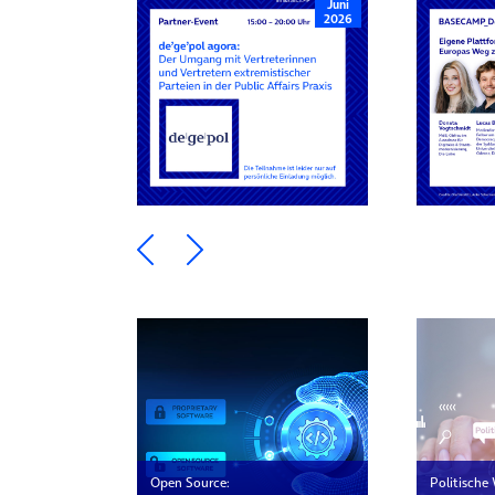
Juni
2026
Ein Element zurück blättern
Ein Element weiter blätte
Open Source:
Politische