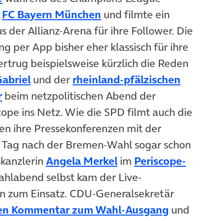
(öffnet in neuem Tab)
s
FC Bayern München
und filmte ein
s der Allianz-Arena für ihre Follower. Die
g per App bisher eher klassisch für ihre
ertrug beispielsweise kürzlich die Reden
(öffnet in neuem Tab)
abriel
und der
rheinland-pfälzischen
(öffnet in neuem Tab)
r
beim netzpolitischen Abend der
ope ins Netz. Wie die SPD filmt auch die
n ihre Pressekonferenzen mit der
Tag nach der Bremen-Wahl sogar schon
(öffnet in neuem Tab
skanzlerin
Angela Merkel
im
Periscope-
hlabend selbst kam der Live-
en zum Einsatz. CDU-Generalsekretär
b)
(öffnet in
en Kommentar zum Wahl-Ausgang
und