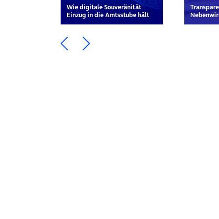
Wie digitale Souveränität
Transpare
Einzug in die Amtsstube hält
Nebenwir
Ein Element zurück blättern
Ein Element weiter blätte