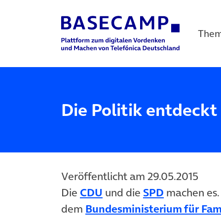
The
Main Navigation
Die Politik entdeckt
Veröffentlicht am 29.05.2015
(öffnet in neuem Tab)
(öffnet in 
Die
CDU
und die
SPD
machen es.
dem
Bundesministerium für Fami