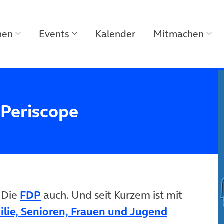
men
Events
Kalender
Mitmachen
 Periscope
neuem Tab)
(öffnet in neuem Tab)
 Die
FDP
auch. Und seit Kurzem ist mit
(öffnet in
lie, Senioren, Frauen und Jugend