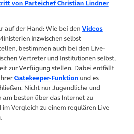
(öffnet 
ritt von Parteichef Christian Lindner
lar auf der Hand: Wie bei den
Videos
uem Tab)
Ministerien inzwischen selbst
tellen, bestimmen auch bei den Live-
schen Vertreter und Institutionen selbst,
eit zur Verfügung stellen. Dabei entfällt
(öffnet in neuem T
ihrer
Gatekeeper-Funktion
und es
chließen. Nicht nur Jugendliche und
 am besten über das Internet zu
 im Vergleich zu einem regulären Live-
.