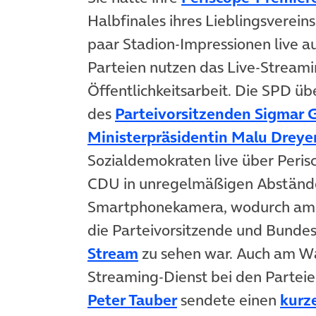
Halbfinales ihres Lieblingsverein
paar Stadion-Impressionen live au
Parteien nutzen das Live-Streamin
Öffentlichkeitsarbeit. Die SPD üb
des
Parteivorsitzenden Sigmar G
Ministerpräsidentin Malu Dreye
Sozialdemokraten live über Perisc
CDU in unregelmäßigen Abstände
Smartphonekamera, wodurch am 
die Parteivorsitzende und Bunde
Stream
zu sehen war. Auch am Wa
Streaming-Dienst bei den Partei
(öffnet in neuem Ta
Peter Tauber
sendete einen
kurz