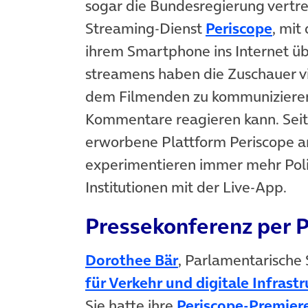
sogar die Bundesregierung vertre
(öffn
Streaming-Dienst
Periscope
, mit
ihrem Smartphone ins Internet ü
streamens haben die Zuschauer vi
dem Filmenden zu kommunizieren,
Kommentare reagieren kann. Seit 
erworbene Plattform Periscope an
experimentieren immer mehr Polit
Institutionen mit der Live-App.
Pressekonferenz per 
(öffnet in neuem T
Dorothee Bär
, Parlamentarische 
für Verkehr und digitale Infrastr
Sie hatte ihre
Periscope-Premier