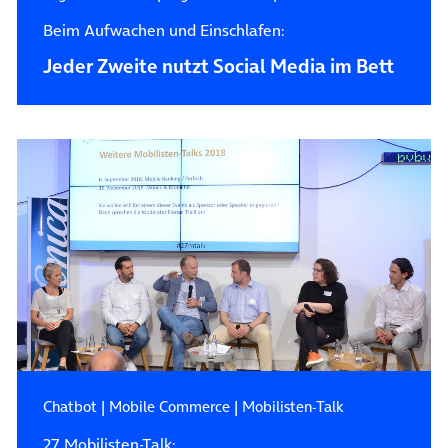
Beim Aufwachen und Einschlafen:
Jeder Zweite nutzt Social Media im Bett
Chatbot
|
Mobile Commerce
|
Mobilisten-Talk
27. Mobilisten-Talk: