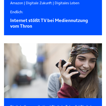
Amazon
|
Digitale Zukunft
|
Digitales Leben
Endlich:
Internet stößt TV bei Mediennutzung
vom Thron