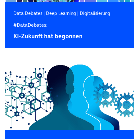
Data Debates
|
Deep Learning
|
Digitalisierung
#DataDebates:
KI-Zukunft hat begonnen