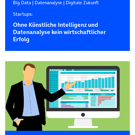
Big Data
|
Datenanalyse
|
Digitale Zukunft
Startups:
Ohne Künstliche Intelligenz und
Datenanalyse kein wirtschaftlicher
Erfolg