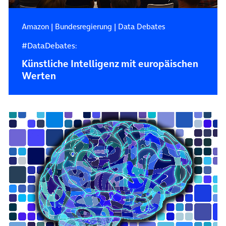
Amazon
|
Bundesregierung
|
Data Debates
#DataDebates:
Künstliche Intelligenz mit europäischen
Werten