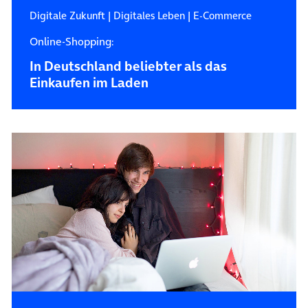
Digitale Zukunft
|
Digitales Leben
|
E-Commerce
Online-Shopping:
In Deutschland beliebter als das
Einkaufen im Laden