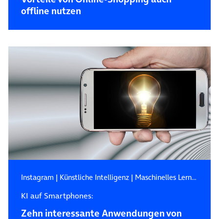
offline nutzen
Instagram
|
Künstliche Intelligenz
|
Maschinelles Lernen
KI auf Smartphones:
Zehn interessante Anwendungen von