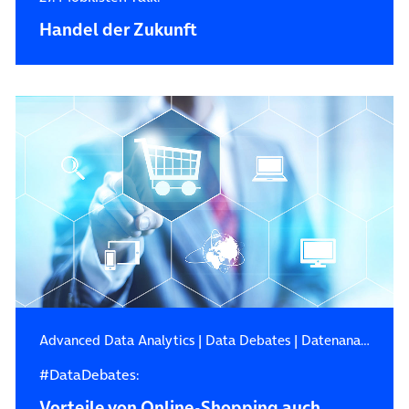
Handel der Zukunft
Advanced Data Analytics
|
Data Debates
|
Datenanalyse
#DataDebates:
Vorteile von Online-Shopping auch