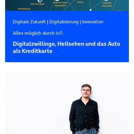
Digitale Zukunft
|
Digitalisierung
|
Innovation
Alles möglich durch IoT:
Digitalzwillinge, Hellsehen und das Auto
als Kreditkarte