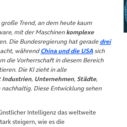
er große Trend, an dem heute kaum
ware, mit der Maschinen
komplexe
ten. Die Bundesregierung hat gerade
drei
 Tab)
(öffnet in 
macht, während
China und die USA
sich
m die Vorherrschaft in diesem Bereich
ieren. Die KI zieht in alle
t
Industrien
,
Unternehmen
,
Städte
,
n
nachhaltig. Diese Entwicklung sehen
ünstlicher Intelligenz das weltweite
ark steigern, wie es die