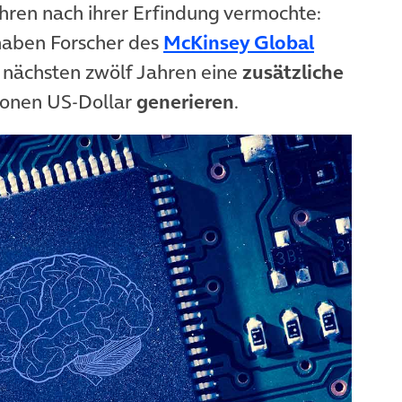
hren nach ihrer Erfindung vermochte:
 neuem Tab)
haben Forscher des
McKinsey Global
n nächsten zwölf Jahren eine
zusätzliche
lionen US-Dollar
generieren
.