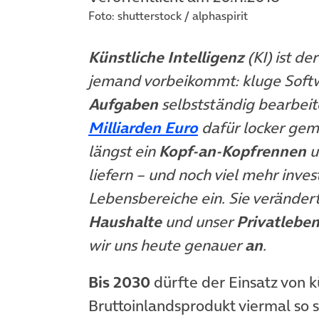
Foto: shutterstock / alphaspirit
Künstliche Intelligenz
(KI) ist d
jemand vorbeikommt: kluge Soft
Aufgaben
selbstständig bearbei
(öffnet in neuem
Milliarden Euro
dafür locker ge
längst ein
Kopf-an-Kopfrennen
u
liefern – und noch viel mehr invest
Lebensbereiche ein. Sie veränder
Haushalte
und unser
Privatlebe
wir uns heute genauer
an
.
Bis 2030
dürfte der Einsatz von k
Bruttoinlandsprodukt viermal so st