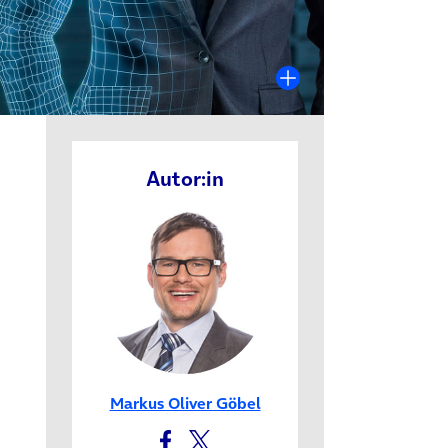
neuem Tab)
Autor:in
Markus Oliver Göbel