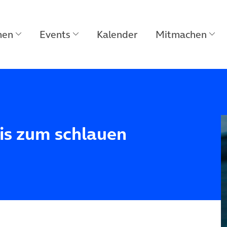
men
Events
Kalender
Mitmachen
is zum schlauen