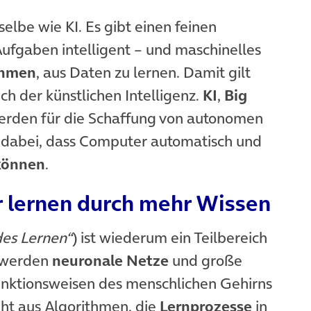
selbe wie KI. Es gibt einen feinen
 Aufgaben intelligent – und maschinelles
thmen
, aus Daten zu lernen. Damit gilt
ch der künstlichen Intelligenz.
KI
,
Big
rden für die Schaffung von autonomen
t dabei, dass Computer automatisch und
können
.
r lernen durch mehr Wissen
des Lernen“
) ist wiederum ein Teilbereich
i werden
neuronale Netze
und große
nktionsweisen des menschlichen Gehirns
ht aus Algorithmen, die
Lernprozesse
in