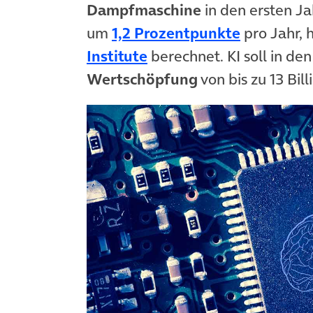
Dampfmaschine
in den ersten Ja
(öffnet in
um
1,2 Prozentpunkte
pro Jahr, 
(öffnet in neuem Tab)
Institute
berechnet. KI soll in de
Wertschöpfung
von bis zu 13 Bil