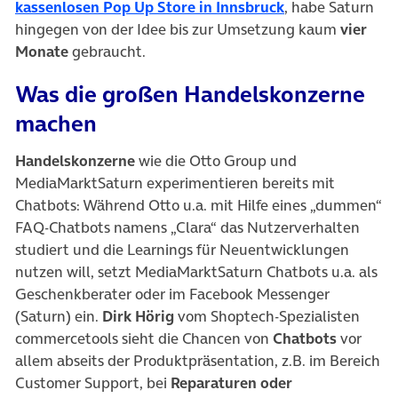
(öffnet in neuem
kassenlosen Pop Up Store in Innsbruck
, habe Saturn
hingegen von der Idee bis zur Umsetzung kaum
vier
Monate
gebraucht.
Was die großen Handelskonzerne
machen
Handelskonzerne
wie die Otto Group und
MediaMarktSaturn experimentieren bereits mit
Chatbots: Während Otto u.a. mit Hilfe eines „dummen“
FAQ-Chatbots namens „Clara“ das Nutzerverhalten
studiert und die Learnings für Neuentwicklungen
nutzen will, setzt MediaMarktSaturn Chatbots u.a. als
Geschenkberater oder im Facebook Messenger
(Saturn) ein.
Dirk Hörig
vom Shoptech-Spezialisten
commercetools sieht die Chancen von
Chatbots
vor
allem abseits der Produktpräsentation, z.B. im Bereich
Customer Support, bei
Reparaturen oder