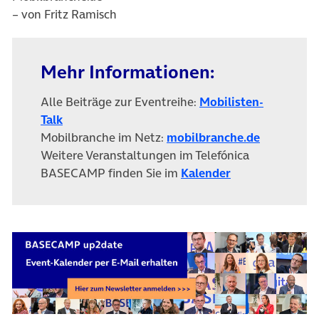
– von Fritz Ramisch
Mehr Informationen:
Alle Beiträge zur Eventreihe:
Mobilisten-
(öffnet in neuem Tab)
Talk
(öffnet in
Mobilbranche im Netz:
mobilbranche.de
Weitere Veranstaltungen im Telefónica
BASECAMP finden Sie im
Kalender